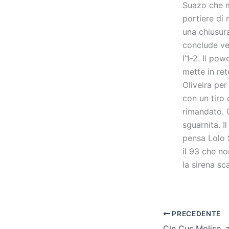
Suazo che me
portiere di 
una chiusur
conclude ve
l’1-2. Il po
mette in re
Oliveira per
con un tiro 
rimandato. 
sguarnita. I
pensa Lolo S
il 93 che n
la sirena sc
PRECEDENTE