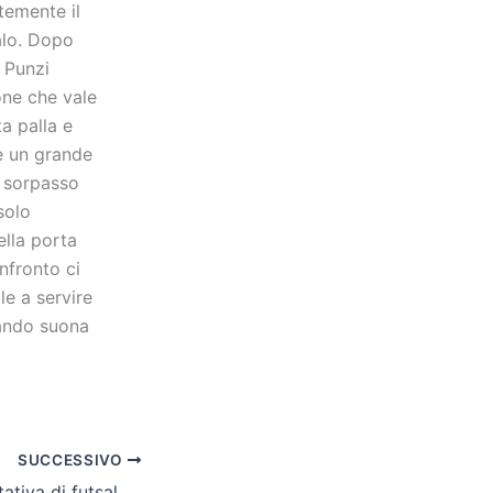
ntemente il
palo. Dopo
 Punzi
one che vale
ta palla e
e un grande
l sorpasso
solo
ella porta
onfronto ci
le a servire
uando suona
SUCCESSIVO
Cnu, la rappresentativa di futsal cerca l’impresa