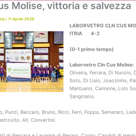
s Molise, vittoria e salvezza
Chi siamo
Attività
News
Me
ola
/
11 Aprile 2026
LABORVETRO CLN CUS MO
ITRIA 4-2
(0-1 primo tempo)
Laborvetro Cln Cus Molise:
Oliveira, Ferrara, Di Nunzio, 
Soto, Di Lisio, Joaozinho, Pa
Mantuano, Cannone, Lolo Sua
Sanginario.
o, Punzi, Baccaro, Bruno, Ricci, Ferri, Foppa, Semeraro, L
strovito. All. Convertini.
ti di Pescara e Lavanna di Pesaro. Crono: Capaldi di Iserni