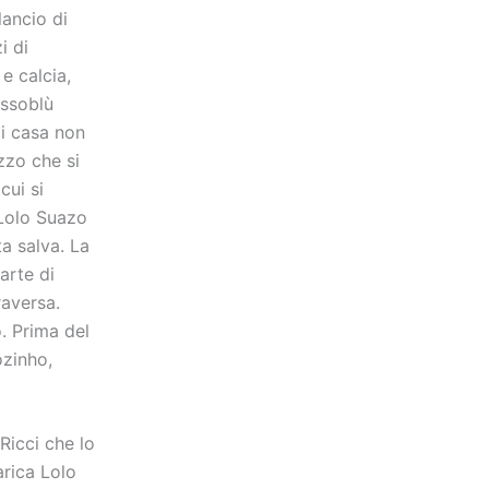
lancio di
i di
e calcia,
ossoblù
di casa non
zzo che si
cui si
 Lolo Suazo
ta salva. La
arte di
raversa.
o. Prima del
ozinho,
Ricci che lo
arica Lolo