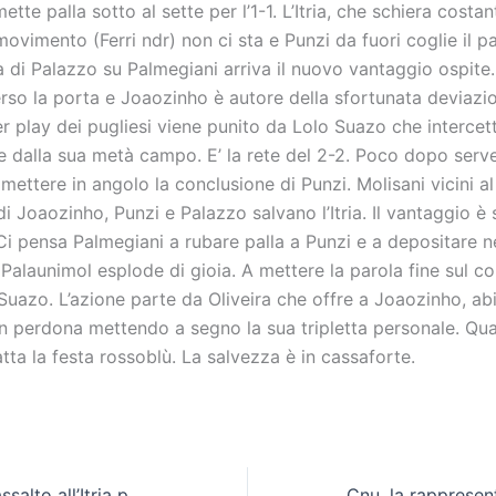
tte palla sotto al sette per l’1-1. L’Itria, che schiera costa
movimento (Ferri ndr) non ci sta e Punzi da fuori coglie il 
a di Palazzo su Palmegiani arriva il nuovo vantaggio ospite.
rso la porta e Joaozinho è autore della sfortunata deviazi
wer play dei pugliesi viene punito da Lolo Suazo che intercet
te dalla sua metà campo. E’ la rete del 2-2. Poco dopo serv
 mettere in angolo la conclusione di Punzi. Molisani vicini a
di Joaozinho, Punzi e Palazzo salvano l’Itria. Il vantaggio è 
Ci pensa Palmegiani a rubare palla a Punzi e a depositare n
l Palaunimol esplode di gioia. A mettere la parola fine sul c
uazo. L’azione parte da Oliveira che offre a Joaozinho, abi
on perdona mettendo a segno la sua tripletta personale. Q
atta la festa rossoblù. La salvezza è in cassaforte.
Cln Cus Molise, assalto all’Itria per la salvezza