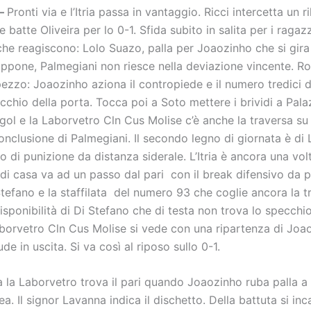
 –
Pronti via e l’Itria passa in vantaggio. Ricci intercetta un ri
 batte Oliveira per lo 0-1. Sfida subito in salita per i ragazz
he reagiscono: Lolo Suazo, palla per Joaozinho che si gira 
oppone, Palmegiani non riesce nella deviazione vincente. R
pezzo: Joaozinho aziona il contropiede e il numero tredici 
cchio della porta. Tocca poi a Soto mettere i brividi a Pala
l gol e la Laborvetro Cln Cus Molise c’è anche la traversa su 
onclusione di Palmegiani. Il secondo legno di giornata è di
o di punizione da distanza siderale. L’Itria è ancora una vol
di casa va ad un passo dal pari con il break difensivo da p
tefano e la staffilata del numero 93 che coglie ancora la t
disponibilità di Di Stefano che di testa non trova lo specchi
aborvetro Cln Cus Molise si vede con una ripartenza di Joa
de in uscita. Si va così al riposo sullo 0-1.
a la Laborvetro trova il pari quando Joaozinho ruba palla a 
ea. Il signor Lavanna indica il dischetto. Della battuta si inc