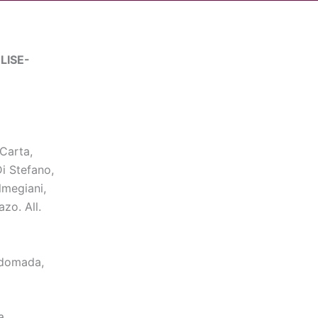
Cerca
dia
Partner
Servizio Civile Universale
LISE-
Carta,
Di Stefano,
lmegiani,
zo. All.
addomada,
a.