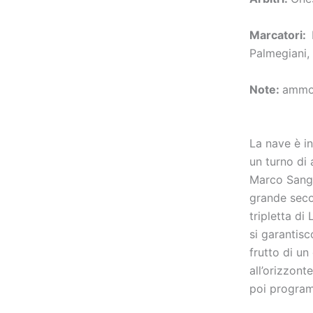
Marcatori:
Palmegiani,
Note:
ammon
La nave è in
un turno di 
Marco Sangi
grande seco
tripletta d
si garantis
frutto di un
all’orizzon
poi program