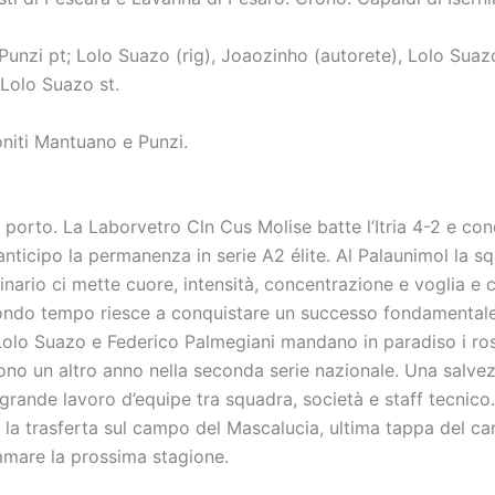
Punzi pt; Lolo Suazo (rig), Joaozinho (autorete), Lolo Suaz
 Lolo Suazo st.
iti Mantuano e Punzi.
 porto. La Laborvetro Cln Cus Molise batte l’Itria 4-2 e co
anticipo la permanenza in serie A2 élite. Al Palaunimol la s
nario ci mette cuore, intensità, concentrazione e voglia e 
ndo tempo riesce a conquistare un successo fondamentale
i Lolo Suazo e Federico Palmegiani mandano in paradiso i ro
cono un altro anno nella seconda serie nazionale. Una salvez
 grande lavoro d’equipe tra squadra, società e staff tecnico.
te la trasferta sul campo del Mascalucia, ultima tappa del 
mare la prossima stagione.