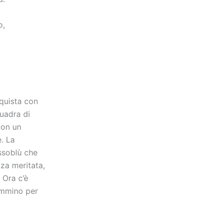
o,
nquista con
quadra di
con un
. La
ssoblù che
za meritata,
 Ora c’è
cammino per