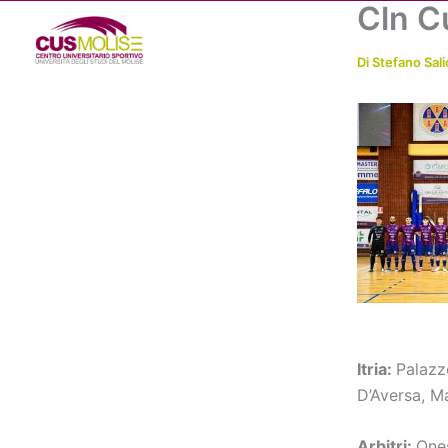
Cln Cu
Vai
al
contenuto
Di
Stefano Sali
Itria:
Palazz
D’Aversa, Ma
Arbitri:
Ones