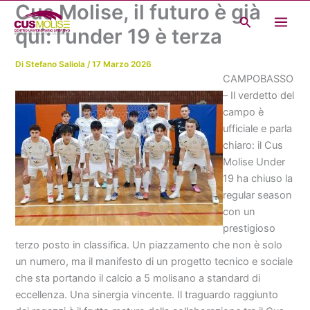
Cus Molise, il futuro è già
Vai
Cerca
al
qui: l’under 19 è terza
contenuto
Di
Stefano Saliola
/
17 Marzo 2026
CAMPOBASSO
– Il verdetto del
campo è
ufficiale e parla
chiaro: il Cus
Molise Under
19 ha chiuso la
regular season
con un
prestigioso
terzo posto in classifica. Un piazzamento che non è solo
un numero, ma il manifesto di un progetto tecnico e sociale
che sta portando il calcio a 5 molisano a standard di
eccellenza. Una sinergia vincente. Il traguardo raggiunto