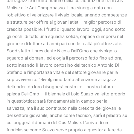
dai ragazzi è il frutto maturo della collaborazione tra il Cus
Molise e le Acli Campobasso. Una sinergia nata con
l’obiettivo di valorizzare il vivaio locale, unendo competenze
e strutture per offrire ai giovani atleti il miglior percorso di
crescita possibile. I frutti di questo lavoro, oggi, sono sotto
gli occhi di tutti: una squadra solida, capace di imporsi nel
girone e di lottare ad armi pari con le realtà più attrezzate.
Soddisfatto il presidente Nicola Dell’Omo che rivolge lo
sguardo al domani, ed elogia il percorso fatto fino ad ora,
sottolineando il lavoro certosino del tecnico Antonio Di
Stefano e l’importanza vitale del settore giovanile per la
sopravvivenza. “Rivolgiamo tanta attenzione ai ragazzi
dell’under, da loro bisognerà costruire il nostro futuro –
spiega Dell’Omo – il biennale di Lolo Suazo va letto proprio
in quest’ottica: sarà fondamentale in campo per la
salvezza, ma il suo contributo nella crescita dei giovani e
del settore giovanile, anche come tecnico, sarà il pilastro su
cui poggerà il domani del Cus Molise. L’arrivo di un
fuoriclasse come Suazo serve proprio a questo: a fare da