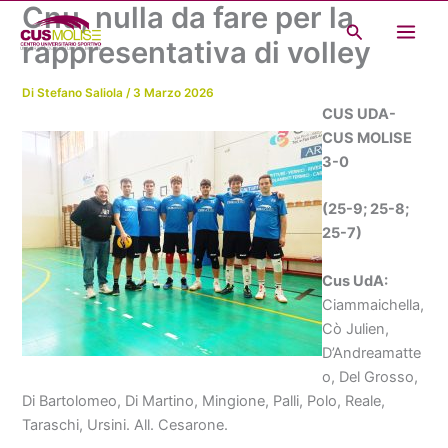
Cnu, nulla da fare per la
Vai
Cerca
al
rappresentativa di volley
contenuto
Di
Stefano Saliola
/
3 Marzo 2026
CUS UDA-
CUS MOLISE
3-0
(25-9; 25-8;
25-7)
Cus UdA:
Ciammaichella,
Cò Julien,
D’Andreamatte
o, Del Grosso,
Di Bartolomeo, Di Martino, Mingione, Palli, Polo, Reale,
Taraschi, Ursini. All. Cesarone.