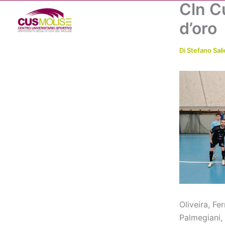
Cln Cu
Vai
al
d’oro
contenuto
Di
Stefano Sali
Oliveira, Fe
Palmegiani,