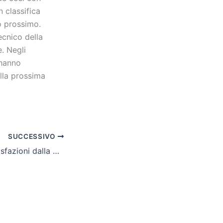
 classifica
to prossimo.
ecnico della
. Negli
 hanno
lla prossima
SUCCESSIVO
Kickboxing, soddisfazioni dalla Capitale