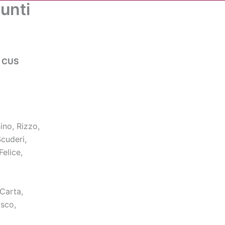
punti
Cerca
dia
Partner
Servizio Civile Universale
 CUS
nino, Rizzo,
Scuderi,
Felice,
Carta,
isco,