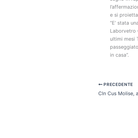
l’affermazi
e si proiett
“E’ stata un
Laborvetro 
ultimi mesi
passeggiato
in casa”.
PRECEDENTE