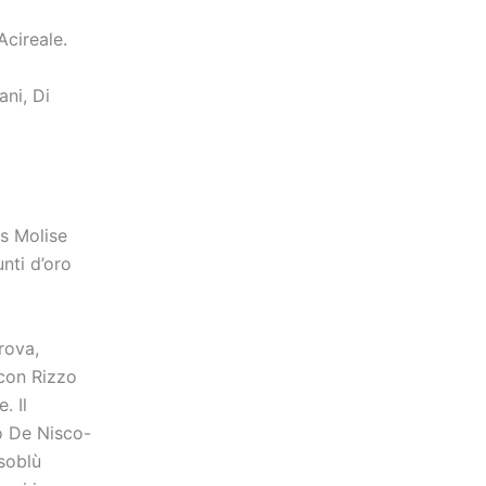
cireale.
ni, Di
us Molise
nti d’oro
rova,
 con Rizzo
. Il
o De Nisco-
soblù