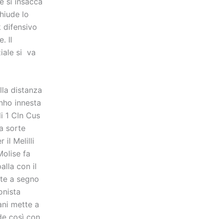
e si insacca
chiude lo
k difensivo
. Il
iale si va
lla distanza
nho innesta
li 1 Cln Cus
sa sorte
il Melilli
olise fa
alla con il
tte a segno
onista
iani mette a
de così con