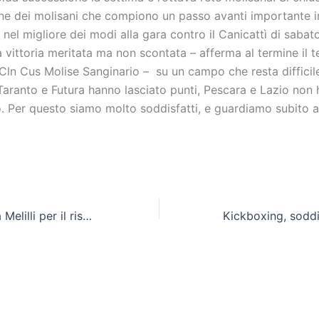
one dei molisani che compiono un passo avanti importante in
a nel migliore dei modi alla gara contro il Canicattì di saba
a vittoria meritata ma non scontata – afferma al termine il t
Cln Cus Molise Sanginario – su un campo che resta difficile
 Taranto e Futura hanno lasciato punti, Pescara e Lazio non
. Per questo siamo molto soddisfatti, e guardiamo subito a
Cln Cus Molise, a Melilli per il riscatto