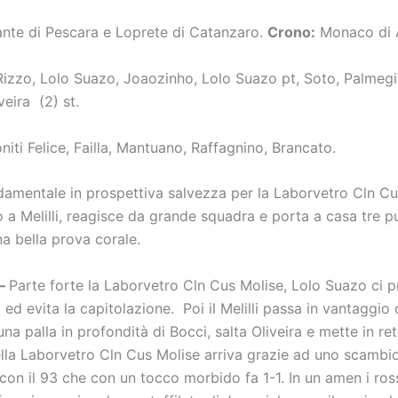
nte di Pescara e Loprete di Catanzaro.
Crono:
Monaco di A
Rizzo, Lolo Suazo, Joaozinho, Lolo Suazo pt, Soto, Palmegia
veira (2) st.
iti Felice, Failla, Mantuano, Raffagnino, Brancato.
ndamentale in prospettiva salvezza per la Laborvetro Cln C
 a Melilli, reagisce da grande squadra e porta a casa tre pu
a bella prova corale.
 –
Parte forte la Laborvetro Cln Cus Molise, Lolo Suazo ci p
 ed evita la capitolazione. Poi il Melilli passa in vantaggio
una palla in profondità di Bocci, salta Oliveira e mette in rete
lla Laborvetro Cln Cus Molise arriva grazie ad uno scambi
con il 93 che con un tocco morbido fa 1-1. In un amen i ros