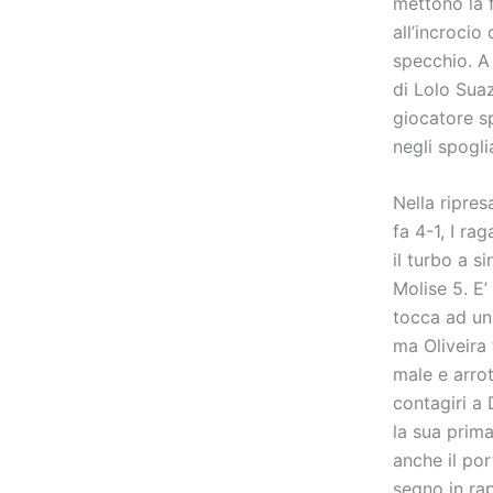
mettono la f
all’incrocio
specchio. A 
di Lolo Suaz
giocatore sp
negli spogli
Nella ripre
fa 4-1, I r
il turbo a s
Molise 5. E’
tocca ad un t
ma Oliveira
male e arrot
contagiri a 
la sua prima
anche il por
segno in rap