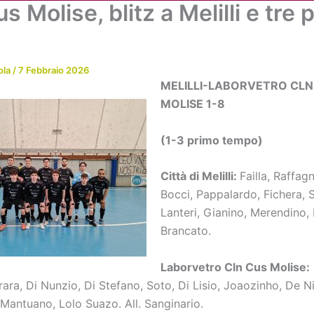
s Molise, blitz a Melilli e tre 
Chi siamo
Attività
News
Me
ola
/
7 Febbraio 2026
MELILLI-LABORVETRO CLN
MOLISE 1-8
(1-3 primo tempo)
Città di Melilli:
Failla, Raffag
Bocci, Pappalardo, Fichera, 
Lanteri, Gianino, Merendino, 
Brancato.
Laborvetro Cln Cus Molise:
rrara, Di Nunzio, Di Stefano, Soto, Di Lisio, Joaozinho, De N
 Mantuano, Lolo Suazo. All. Sanginario.