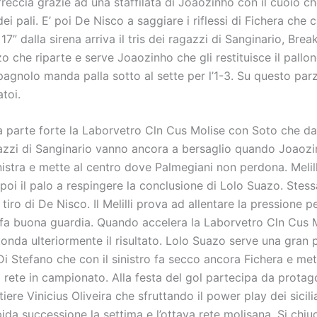
reccia grazie ad una staffilata di Joaozinho con il cuoio ch
 dei pali. E’ poi De Nisco a saggiare i riflessi di Fichera che 
17” dalla sirena arriva il tris dei ragazzi di Sanginario, Brea
o che riparte e serve Joaozinho che gli restituisce il pallone
agnolo manda palla sotto al sette per l’1-3. Su questo parz
atoi.
sa parte forte la Laborvetro Cln Cus Molise con Soto che da
agazzi di Sanginario vanno ancora a bersaglio quando Joaozi
inistra e mette al centro dove Palmegiani non perdona. Melil
 poi il palo a respingere la conclusione di Lolo Suazo. Stes
iro di De Nisco. Il Melilli prova ad allentare la pressione per 
 fa buona guardia. Quando accelera la Laborvetro Cln Cus M
onda ulteriormente il risultato. Lolo Suazo serve una gran p
Di Stefano che con il sinistro fa secco ancora Fichera e me
 rete in campionato. Alla festa del gol partecipa da protag
tiere Vinicius Oliveira che sfruttando il power play dei sicil
ida successione la settima e l’ottava rete molisana. Si chiu