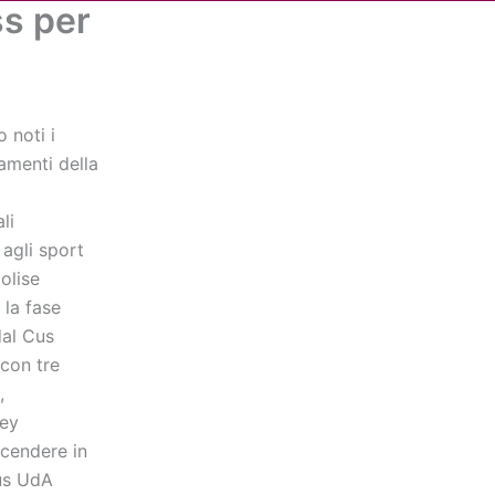
ss per
Cerca
dia
Partner
Servizio Civile Universale
 noti i
amenti della
li
 agli sport
olise
 la fase
dal Cus
con tre
,
ley
scendere in
Cus UdA