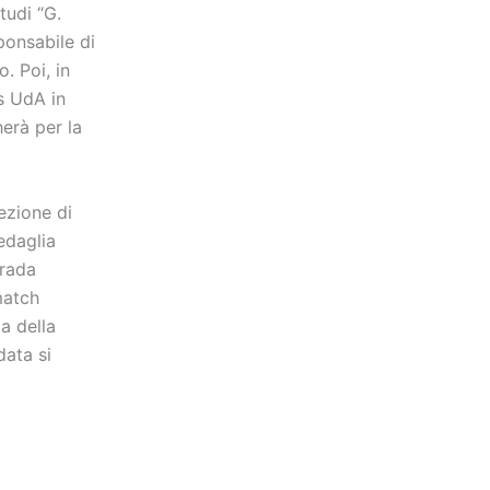
tudi “G.
ponsabile di
. Poi, in
us UdA in
herà per la
ezione di
edaglia
trada
match
da della
data si