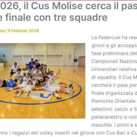
26, il Cus Molise cerca il pa
Chi siamo
Attività
News
Me
e finale con tre squadre
ola
/
5 Febbraio 2026
La Federcusi ha reso
gironi e gli accoppi
fase preliminare dei
Campionati Naziona
Universitari relativa
di squadra. Il Cus M
cercherà il pass per
finale organizzata 
Piemonte Orientale 
selezioni: calcio a 5
pallacanestro e vol
maschile. I primi a 
no i ragazzi del volley inseriti nel girone con Cus Bari e 