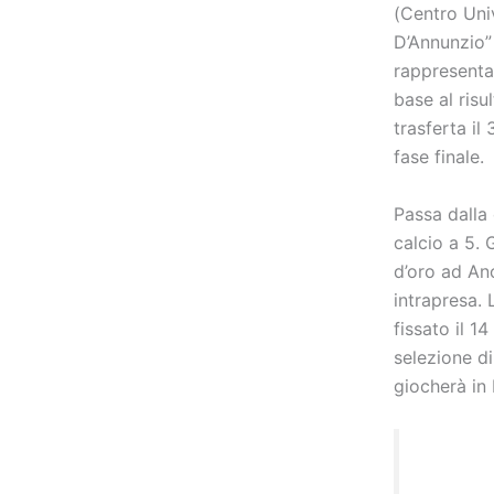
(Centro Univ
D’Annunzio” 
rappresentat
base al risu
trasferta il
fase finale.
Passa dalla 
calcio a 5. 
d’oro ad Anc
intrapresa. 
fissato il 1
selezione di
giocherà in