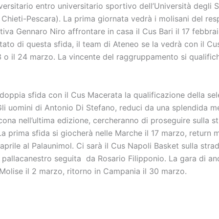
ersitario entro universitario sportivo dell’Università degli S
Chieti-Pescara). La prima giornata vedrà i molisani del res
iva Gennaro Niro affrontare in casa il Cus Bari il 17 febbraio
ltato di questa sfida, il team di Ateneo se la vedrà con il C
 3 o il 24 marzo. La vincente del raggruppamento si qualific
doppia sfida con il Cus Macerata la qualificazione della sel
Gli uomini di Antonio Di Stefano, reduci da una splendida m
ona nell’ultima edizione, cercheranno di proseguire sulla s
La prima sfida si giocherà nelle Marche il 17 marzo, return 
4 aprile al Palaunimol. Ci sarà il Cus Napoli Basket sulla stra
 pallacanestro seguita da Rosario Filipponio. La gara di an
 Molise il 2 marzo, ritorno in Campania il 30 marzo.