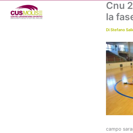
Cnu 20
Vai
al
la fas
contenuto
Di
Stefano Sali
campo saran