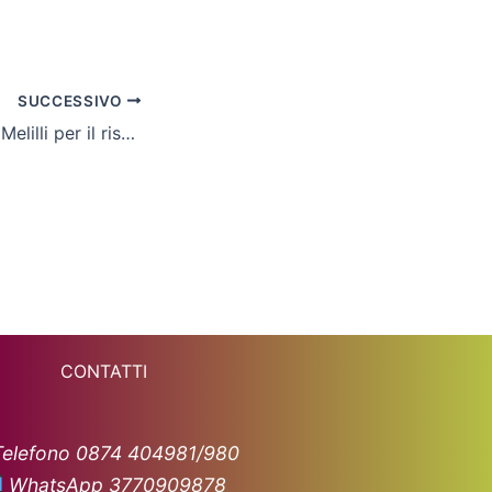
SUCCESSIVO
Cln Cus Molise, a Melilli per il riscatto
CONTATTI
Telefono 0874 404981/980
WhatsApp 3770909878