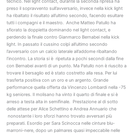
tecnico. Nel light contact, durante la seconda ripresa ha
preso il sopravvento sull’avversario, invece nella kick light
ha ribaltato il risultato all’ultimo secondo, facendo esultare
tutti i compagni e il maestro. Anche Matteo Patullo ha
sfiorato la doppietta dominando nel light contact, e
perdendo la finale contro Gianmarco Bernabei nella kick
light. In passato il cussino colpì all’ultimo secondo
l’avversario con un calcio laterale all’addome ribaltando
l’incontro. La storia si è ripetuta a pochi secondi dalla fine
con Bernabei avanti di un punto. Ma Patullo non è riuscito a
trovare il bersaglio ed è stato costretto alla resa. Per lui
trasferta positiva con un oro e un argento. Grande
performance quella offerta da Vincenzo Lombardi nella -75
kg seniores. Il molisano ha vinto il quarto di finale e si è
arreso a testa alta in semifinale. Prestazione al di sotto
delle attese per Alice Schettino e Andrea Annuario che
nonostante i loro sforzi hanno trovato avversari più
preparati. Esordio per Sara Scinocca nelle cinture blu-
marroni-nere, dopo un palmares quasi impeccabile nelle