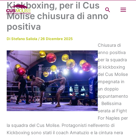
Kickboxing, per il Cus
Vai
Cerca
al
Molise chiusura di anno
contenuto
positiva
Di
Stefano Saliola
/
26 Dicembre 2025
Chiusura di
anno positiva
per la squadra
di kickboxing
del Cus Molise
impegnata in
un doppio
appuntamento
. Bellissima
serata al Fight
For Naples per
la squadra del Cus Molise. Protagonisti nell’evento di
Kickboxing sono stati il coach Amatuzio e la cintura nera