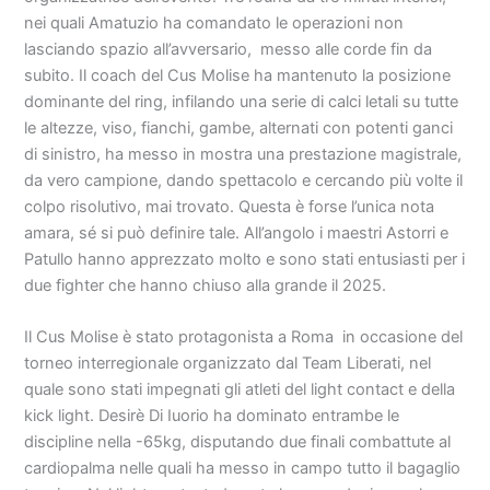
nei quali Amatuzio ha comandato le operazioni non
lasciando spazio all’avversario, messo alle corde fin da
subito. Il coach del Cus Molise ha mantenuto la posizione
dominante del ring, infilando una serie di calci letali su tutte
le altezze, viso, fianchi, gambe, alternati con potenti ganci
di sinistro, ha messo in mostra una prestazione magistrale,
da vero campione, dando spettacolo e cercando più volte il
colpo risolutivo, mai trovato. Questa è forse l’unica nota
amara, sé si può definire tale. All’angolo i maestri Astorri e
Patullo hanno apprezzato molto e sono stati entusiasti per i
due fighter che hanno chiuso alla grande il 2025.
Il Cus Molise è stato protagonista a Roma in occasione del
torneo interregionale organizzato dal Team Liberati, nel
quale sono stati impegnati gli atleti del light contact e della
kick light. Desirè Di Iuorio ha dominato entrambe le
discipline nella -65kg, disputando due finali combattute al
cardiopalma nelle quali ha messo in campo tutto il bagaglio