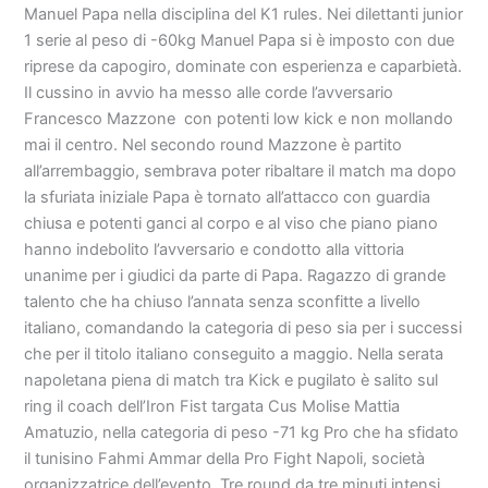
Manuel Papa nella disciplina del K1 rules. Nei dilettanti junior
1 serie al peso di -60kg Manuel Papa si è imposto con due
riprese da capogiro, dominate con esperienza e caparbietà.
Il cussino in avvio ha messo alle corde l’avversario
Francesco Mazzone con potenti low kick e non mollando
mai il centro. Nel secondo round Mazzone è partito
all’arrembaggio, sembrava poter ribaltare il match ma dopo
la sfuriata iniziale Papa è tornato all’attacco con guardia
chiusa e potenti ganci al corpo e al viso che piano piano
hanno indebolito l’avversario e condotto alla vittoria
unanime per i giudici da parte di Papa. Ragazzo di grande
talento che ha chiuso l’annata senza sconfitte a livello
italiano, comandando la categoria di peso sia per i successi
che per il titolo italiano conseguito a maggio. Nella serata
napoletana piena di match tra Kick e pugilato è salito sul
ring il coach dell’Iron Fist targata Cus Molise Mattia
Amatuzio, nella categoria di peso -71 kg Pro che ha sfidato
il tunisino Fahmi Ammar della Pro Fight Napoli, società
organizzatrice dell’evento. Tre round da tre minuti intensi,