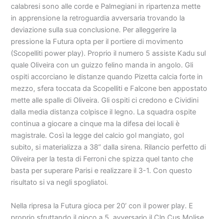
calabresi sono alle corde e Palmegiani in ripartenza mette
in apprensione la retroguardia avversaria trovando la
deviazione sulla sua conclusione. Per alleggerire la
pressione la Futura opta per il portiere di movimento
(Scopelliti power play). Proprio il numero 5 assiste Kadu sul
quale Oliveira con un guizzo felino manda in angolo. Gli
ospiti accorciano le distanze quando Pizetta calcia forte in
mezzo, sfera toccata da Scopelliti e Falcone ben appostato
mette alle spalle di Oliveira. Gli ospiti ci credono e Cividini
dalla media distanza colpisce il legno. La squadra ospite
continua a giocare a cinque ma la difesa dei locali è
magistrale. Così la legge del calcio gol mangiato, gol
subito, si materializza a 38” dalla sirena. Rilancio perfetto di
Oliveira per la testa di Ferroni che spizza quel tanto che
basta per superare Parisi e realizzare il 3-1. Con questo
risultato si va negli spogliatoi.
Nella ripresa la Futura gioca per 20’ con il power play. E
proprio sfruttando il gioco a 5 avversario il Cln Cus Molise