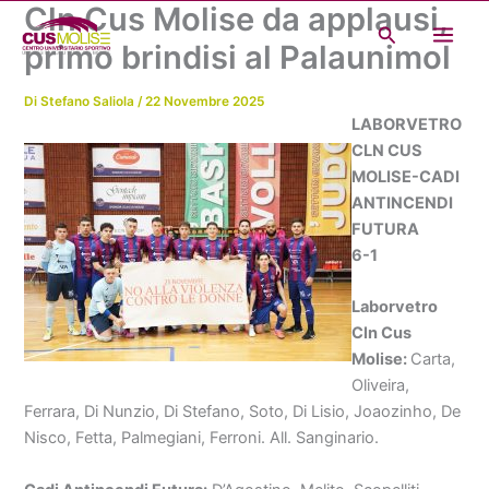
Cln Cus Molise da applausi,
Vai
Cerca
al
primo brindisi al Palaunimol
contenuto
Di
Stefano Saliola
/
22 Novembre 2025
LABORVETRO
CLN CUS
MOLISE-CADI
ANTINCENDI
FUTURA
6-1
Laborvetro
Cln Cus
Molise:
Carta,
Oliveira,
Ferrara, Di Nunzio, Di Stefano, Soto, Di Lisio, Joaozinho, De
Nisco, Fetta, Palmegiani, Ferroni. All. Sanginario.