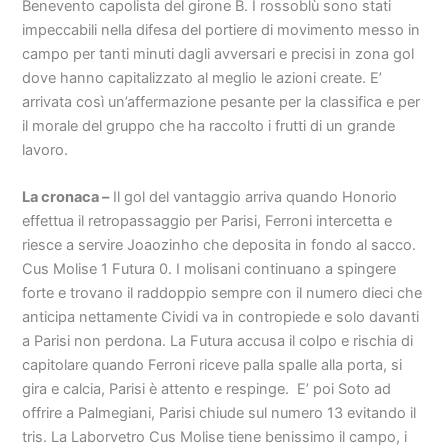
Benevento capolista del girone B. I rossoblù sono stati
impeccabili nella difesa del portiere di movimento messo in
campo per tanti minuti dagli avversari e precisi in zona gol
dove hanno capitalizzato al meglio le azioni create. E’
arrivata così un’affermazione pesante per la classifica e per
il morale del gruppo che ha raccolto i frutti di un grande
lavoro.
La cronaca –
Il gol del vantaggio arriva quando Honorio
effettua il retropassaggio per Parisi, Ferroni intercetta e
riesce a servire Joaozinho che deposita in fondo al sacco.
Cus Molise 1 Futura 0. I molisani continuano a spingere
forte e trovano il raddoppio sempre con il numero dieci che
anticipa nettamente Cividi va in contropiede e solo davanti
a Parisi non perdona. La Futura accusa il colpo e rischia di
capitolare quando Ferroni riceve palla spalle alla porta, si
gira e calcia, Parisi è attento e respinge. E’ poi Soto ad
offrire a Palmegiani, Parisi chiude sul numero 13 evitando il
tris. La Laborvetro Cus Molise tiene benissimo il campo, i