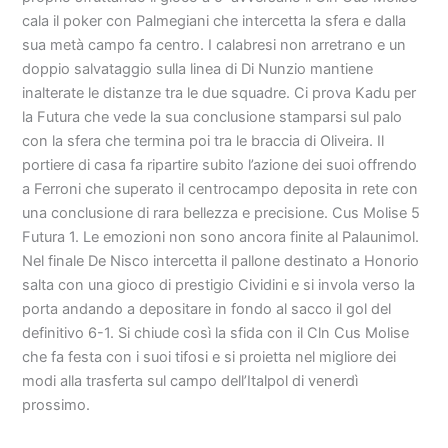
cala il poker con Palmegiani che intercetta la sfera e dalla
sua metà campo fa centro. I calabresi non arretrano e un
doppio salvataggio sulla linea di Di Nunzio mantiene
inalterate le distanze tra le due squadre. Ci prova Kadu per
la Futura che vede la sua conclusione stamparsi sul palo
con la sfera che termina poi tra le braccia di Oliveira. Il
portiere di casa fa ripartire subito l’azione dei suoi offrendo
a Ferroni che superato il centrocampo deposita in rete con
una conclusione di rara bellezza e precisione. Cus Molise 5
Futura 1. Le emozioni non sono ancora finite al Palaunimol.
Nel finale De Nisco intercetta il pallone destinato a Honorio
salta con una gioco di prestigio Cividini e si invola verso la
porta andando a depositare in fondo al sacco il gol del
definitivo 6-1. Si chiude così la sfida con il Cln Cus Molise
che fa festa con i suoi tifosi e si proietta nel migliore dei
modi alla trasferta sul campo dell’Italpol di venerdì
prossimo.