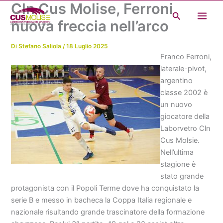
Cln Cus Molise, Ferroni
Vai
Cerca
al
nuova freccia nell’arco
contenuto
Di
Stefano Saliola
/
18 Luglio 2025
Franco Ferroni,
laterale-pivot,
argentino
classe 2002 è
un nuovo
giocatore della
Laborvetro Cln
Cus Molsie.
Nell’ultima
stagione è
stato grande
protagonista con il Popoli Terme dove ha conquistato la
serie B e messo in bacheca la Coppa Italia regionale e
nazionale risultando grande trascinatore della formazione