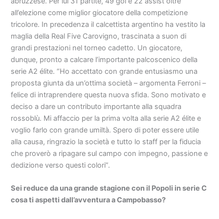
abruzzese. Per lui 31 partite, 49 gol e 22 assist oltre
all’elezione come miglior giocatore della competizione
tricolore. In precedenza il calcettista argentino ha vestito la
maglia della Real Five Carovigno, trascinata a suon di
grandi prestazioni nel torneo cadetto. Un giocatore,
dunque, pronto a calcare l’importante palcoscenico della
serie A2 élite. “Ho accettato con grande entusiasmo una
proposta giunta da un’ottima società – argomenta Ferroni –
felice di intraprendere questa nuova sfida. Sono motivato e
deciso a dare un contributo importante alla squadra
rossoblù. Mi affaccio per la prima volta alla serie A2 élite e
voglio farlo con grande umiltà. Spero di poter essere utile
alla causa, ringrazio la società e tutto lo staff per la fiducia
che proverò a ripagare sul campo con impegno, passione e
dedizione verso questi colori”.
Sei reduce da una grande stagione con il Popoli in serie C
cosa ti aspetti dall’avventura a Campobasso?