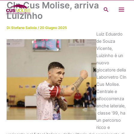
Cln Cus Molise, arriva
Vai
Cerca
al
Luizinho
contenuto
Di
Stefano Saliola
/
20 Giugno 2025
Luiz Eduardo
de Souza
Vicente,
Luizinho è un
nuovo
giocatore della
Laborvetro Cln
Cus Molise.
Centrale e
all’occorrenza
anche laterale,
classe ’99, ha
un percorso
ricco e