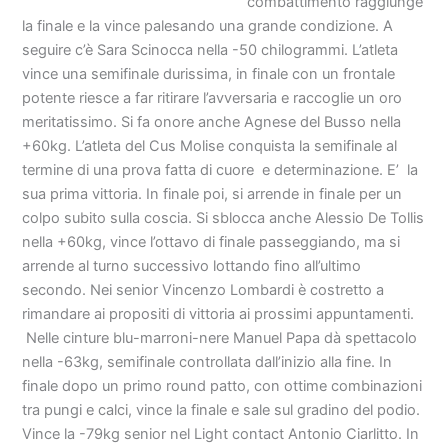
combattimento raggiunge
la finale e la vince palesando una grande condizione. A
seguire c’è Sara Scinocca nella -50 chilogrammi. L’atleta
vince una semifinale durissima, in finale con un frontale
potente riesce a far ritirare l’avversaria e raccoglie un oro
meritatissimo. Si fa onore anche Agnese del Busso nella
+60kg. L’atleta del Cus Molise conquista la semifinale al
termine di una prova fatta di cuore e determinazione. E’ la
sua prima vittoria. In finale poi, si arrende in finale per un
colpo subito sulla coscia. Si sblocca anche Alessio De Tollis
nella +60kg, vince l’ottavo di finale passeggiando, ma si
arrende al turno successivo lottando fino all’ultimo
secondo. Nei senior Vincenzo Lombardi è costretto a
rimandare ai propositi di vittoria ai prossimi appuntamenti.
Nelle cinture blu-marroni-nere Manuel Papa dà spettacolo
nella -63kg, semifinale controllata dall’inizio alla fine. In
finale dopo un primo round patto, con ottime combinazioni
tra pungi e calci, vince la finale e sale sul gradino del podio.
Vince la -79kg senior nel Light contact Antonio Ciarlitto. In