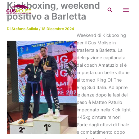
Kickboxing, weekend
Vai
Cerca
al
positivo a Barletta
contenuto
Di
Stefano Saliola
/
18 Dicembre 2024
Weekend di Kickboxing
per il Cus Molise in
trasferta a Barletta. La
delegazione capitanata
dal coach Amatuzio si è
imposta con belle vittorie
al torneo King Of The
Ring Sud Italia. Ad aprire
le danze dopo le fasi del
peso è Matteo Patullo
impegnato nella Kick light
+45kg cinture minori.
Parte dagli ottavi di finale
e combattimento dopo