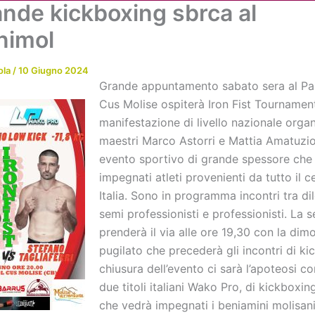
ande kickboxing sbrca al
Chi siamo
Attività
News
Me
nimol
ola
/
10 Giugno 2024
Grande appuntamento sabato sera al Pal
Cus Molise ospiterà Iron Fist Tournamen
manifestazione di livello nazionale orga
maestri Marco Astorri e Mattia Amatuzio
evento sportivo di grande spessore che
impegnati atleti provenienti da tutto il 
Italia. Sono in programma incontri tra dil
semi professionisti e professionisti. La s
prenderà il via alle ore 19,30 con la dim
pugilato che precederà gli incontri di ki
chiusura dell’evento ci sarà l’apoteosi con
due titoli italiani Wako Pro, di kickboxin
che vedrà impegnati i beniamini molisani