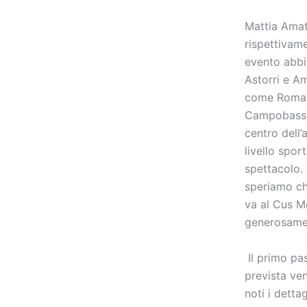
Mattia Amatu
rispettivam
evento abbi
Astorri e A
come Roma, 
Campobasso 
centro dell’
livello spo
spettacolo. 
speriamo ch
va al Cus Mo
generosamen
Il primo pa
prevista ven
noti i detta