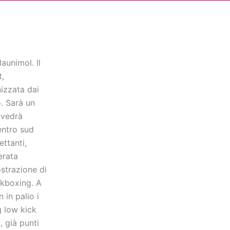
Cerca
dia
Partner
Servizio Civile Universale
aunimol. Il
t,
nizzata dai
. Sarà un
 vedrà
centro sud
ettanti,
erata
ostrazione di
ckboxing. A
 in palio i
g low kick
, già punti