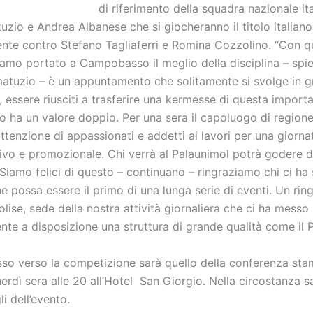
di riferimento della squadra nazionale ita
zio e Andrea Albanese che si giocheranno il titolo italiano
ente contro Stefano Tagliaferri e Romina Cozzolino. “Con q
amo portato a Campobasso il meglio della disciplina – spi
matuzio – è un appuntamento che solitamente si svolge in gr
essere riusciti a trasferire una kermesse di questa import
ha un valore doppio. Per una sera il capoluogo di regione
attenzione di appassionati e addetti ai lavori per una giorn
rtivo e promozionale. Chi verrà al Palaunimol potrà godere 
Siamo felici di questo – continuano – ringraziamo chi ci ha
e possa essere il primo di una lunga serie di eventi. Un ri
lise, sede della nostra attività giornaliera che ci ha messo
te a disposizione una struttura di grande qualità come il 
sso verso la competizione sarà quello della conferenza sta
erdì sera alle 20 all’Hotel San Giorgio. Nella circostanza s
gli dell’evento.