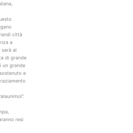
liana,
uesto
egano
andi città
anza a
 sarà al
ata di grande
di un grande
 sostenuto e
ngraziamento
Palaunimol”.
mpa,
aranno resi