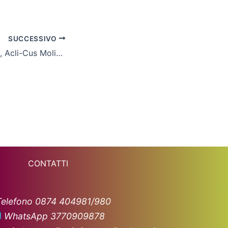
SUCCESSIVO
Grassrots Festival, Acli-Cus Molise in festa con la squadra Pulcini Futsal
CONTATTI
Telefono 0874 404981/980
WhatsApp 3770909878