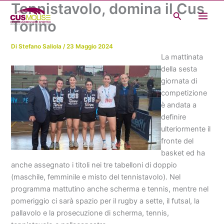
Tennistavolo, domina il Cus
Vai
Cerca
al
Torino
contenuto
Di
Stefano Saliola
/
23 Maggio 2024
La mattinata
della sesta
giornata di
competizione
è andata a
definire
ulteriormente il
fronte del
basket ed ha
anche assegnato i titoli nei tre tabelloni di doppio
(maschile, femminile e misto del tennistavolo). Nel
programma mattutino anche scherma e tennis, mentre nel
pomeriggio ci sarà spazio per il rugby a sette, il futsal, la
pallavolo e la prosecuzione di scherma, tennis,