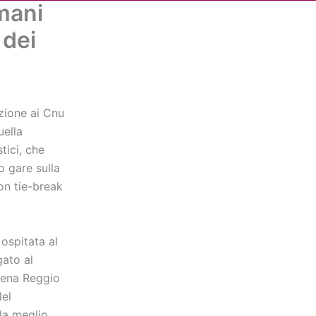
omani
Cerca
dia
Partner
Servizio Civile Universale
 dei
zione ai Cnu
uella
stici, che
o gare sulla
on tie-break
 ospitata al
gato al
dena Reggio
Nel
la meglio