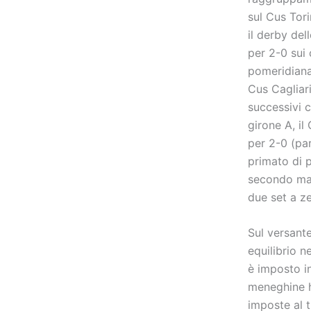
sul Cus Tori
il derby de
per 2-0 sui 
pomeridiana,
Cus Cagliari
successivi 
girone A, il
per 2-0 (par
primato di p
secondo mat
due set a ze
Sul versante
equilibrio 
è imposto in
meneghine h
imposte al t