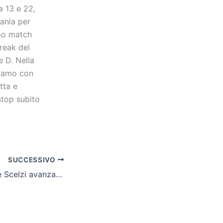
a 13 e 22,
ania per
imo match
break del
e D. Nella
eramo con
tta e
stop subito
SUCCESSIVO
Nel tennis Berzo e Scelzi avanzano. Calcio: Lecce fa festa