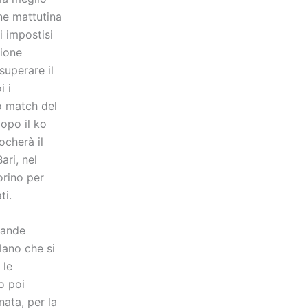
one mattutina
i impostisi
sione
superare il
i i
o match del
dopo il ko
ocherà il
ari, nel
orino per
ti.
grande
lano che si
 le
o poi
nata, per la