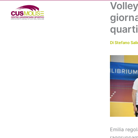
Volley
Vai
al
giorna
contenuto
quarti
Di
Stefano Sali
Emilia regol
raggruppame