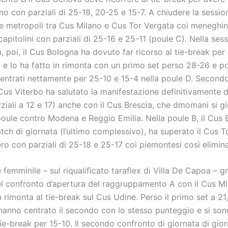
no con parziali di 25-18, 20-25 e 15-7. A chiudere la sessi
lle metropoli tra Cus Milano e Cus Tor Vergata coi meneghin
capitolini con parziali di 25-16 e 25-11 (poule C). Nella ses
 poi, il Cus Bologna ha dovuto far ricorso al tie-break per 
 e lo ha fatto in rimonta con un primo set perso 28-26 e po
centrati nettamente per 25-10 e 15-4 nella poule D. Second
 Cus Viterbo ha salutato la manifestazione definitivamente 
ziali a 12 e 17) anche con il Cus Brescia, che dmomani si gi
oule contro Modena e Reggio Emilia. Nella poule B, il Cus B
ch di giornata (l’ultimo complessivo), ha superato il Cus T
ro con parziali di 25-18 e 25-17 coi piemontesi così elimina
 femminile – sul riqualificato taraflex di Villa De Capoa – 
nel confronto d’apertura del raggruppamento A con il Cus Mi
 rimonta al tie-break sul Cus Udine. Perso il primo set a 21,
anno centrato il secondo con lo stesso punteggio e si son
ie-break per 15-10. Il secondo confronto di giornata di gior