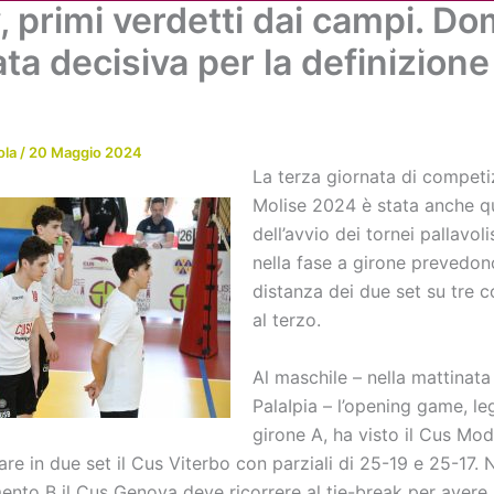
, primi verdetti dai campi. D
Chi siamo
Attività
News
Me
ta decisiva per la definizione
ola
/
20 Maggio 2024
La terza giornata di competi
Molise 2024 è stata anche q
dell’avvio dei tornei pallavoli
nella fase a girone prevedon
distanza dei due set su tre c
al terzo.
Al maschile – nella mattinata
PalaIpia – l’opening game, le
girone A, ha visto il Cus Mo
are in due set il Cus Viterbo con parziali di 25-19 e 25-17. 
nto B il Cus Genova deve ricorrere al tie-break per avere 