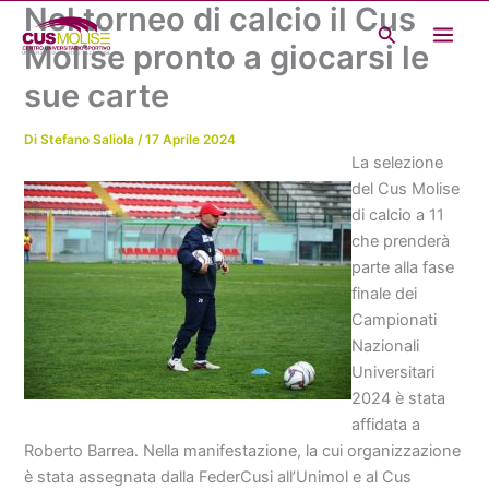
Nel torneo di calcio il Cus
Vai
Cerca
al
Molise pronto a giocarsi le
contenuto
sue carte
Di
Stefano Saliola
/
17 Aprile 2024
La selezione
del Cus Molise
di calcio a 11
che prenderà
parte alla fase
finale dei
Campionati
Nazionali
Universitari
2024 è stata
affidata a
Roberto Barrea. Nella manifestazione, la cui organizzazione
è stata assegnata dalla FederCusi all’Unimol e al Cus