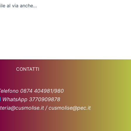
Nel volley femminile al via anche il Cus Camerino
CONTATTI
Telefono 0874 404981/980
WhatsApp 3770909878
teria@cusmolise.it / cusmolise@pec.it