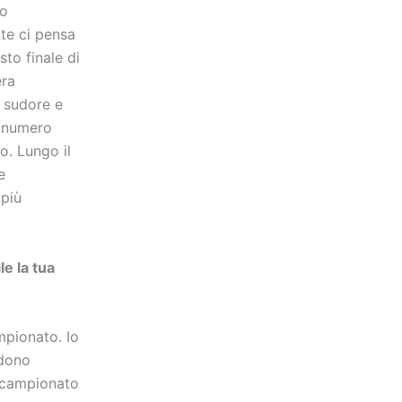
ro
nte ci pensa
to finale di
era
o sudore e
l numero
o. Lungo il
e
 più
e la tua
mpionato. Io
ndono
o campionato