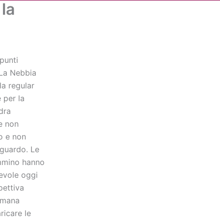
 la
Cerca
dia
Partner
Servizio Civile Universale
 punti
 La Nebbia
la regular
 per la
dra
e non
o e non
aguardo. Le
ammino hanno
pevole oggi
pettiva
timana
ricare le