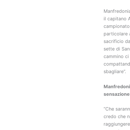
Manfredonia 
il capitano 
campionato 
particolare
sacrificio 
sette di Sa
cammino ci 
compattando
sbagliare”.
Manfredonia
sensazione
“Che sarann
credo che n
raggiungere