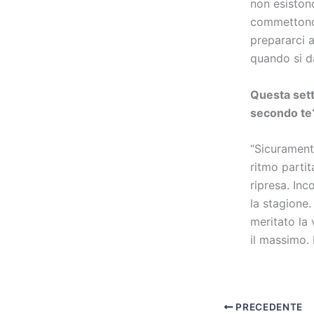
non esistono
commettono d
prepararci a
quando si dà
Questa sett
secondo te
“Sicurament
ritmo parti
ripresa. Inc
la stagione
meritato la
il massimo. 
PRECEDENTE