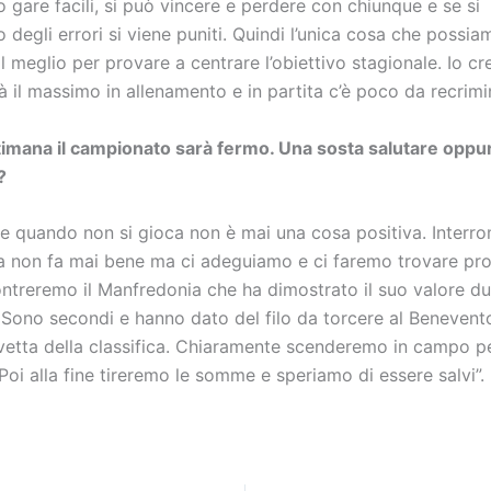
 gare facili, si può vincere e perdere con chiunque e se si
egli errori si viene puniti. Quindi l’unica cosa che possia
l meglio per provare a centrare l’obiettivo stagionale. Io c
 il massimo in allenamento e in partita c’è poco da recrimi
imana il campionato sarà fermo. Una sosta salutare oppu
?
e quando non si gioca non è mai una cosa positiva. Interro
ta non fa mai bene ma ci adeguiamo e ci faremo trovare pron
ontreremo il Manfredonia che ha dimostrato il suo valore du
. Sono secondi e hanno dato del filo da torcere al Benevent
 vetta della classifica. Chiaramente scenderemo in campo p
Poi alla fine tireremo le somme e speriamo di essere salvi”.