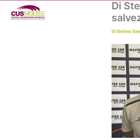
Di Ste
Vai
al
salve
contenuto
Di
Stefano Sali