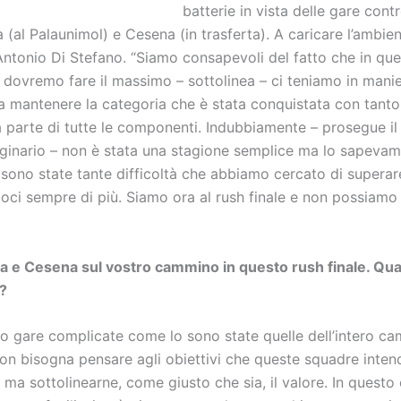
batterie in vista delle gare cont
(al Palaunimol) e Cesena (in trasferta). A caricare l’ambie
Antonio Di Stefano. “Siamo consapevoli del fatto che in ques
dovremo fare il massimo – sottolinea – ci teniamo in mani
 a mantenere la categoria che è stata conquistata con tant
da parte di tutte le componenti. Indubbiamente – prosegue i
nginario – non è stata una stagione semplice ma lo sapevam
sono state tante difficoltà che abbiamo cercato di superar
ci sempre di più. Siamo ora al rush finale e non possiamo
 e Cesena sul vostro cammino in questo rush finale. Qual
?
o gare complicate come lo sono state quelle dell’intero ca
on bisogna pensare agli obiettivi che queste squadre inte
 ma sottolinearne, come giusto che sia, il valore. In quest