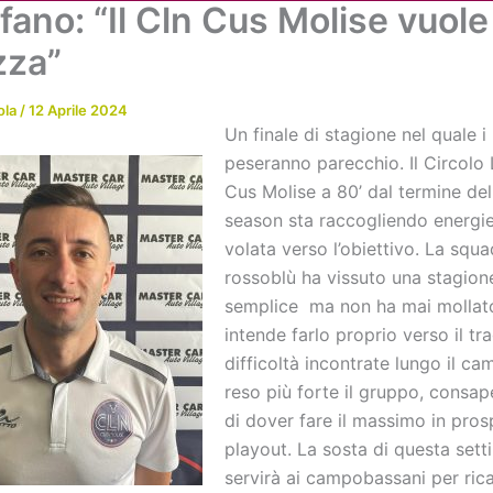
fano: “Il Cln Cus Molise vuole
Chi siamo
Attività
News
Me
zza”
ola
/
12 Aprile 2024
Un finale di stagione nel quale i
peseranno parecchio. Il Circolo
Cus Molise a 80’ dal termine del
season sta raccogliendo energie
volata verso l’obiettivo. La squa
rossoblù ha vissuto una stagion
semplice ma non ha mai mollat
intende farlo proprio verso il tr
difficoltà incontrate lungo il c
reso più forte il gruppo, consa
di dover fare il massimo in pros
playout. La sosta di questa set
servirà ai campobassani per rica