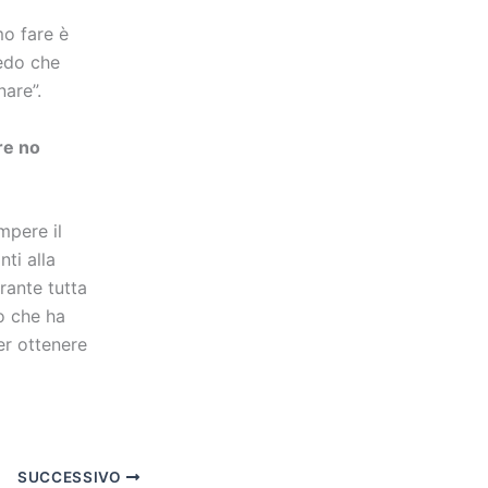
mo fare è
redo che
nare”.
re no
mpere il
ti alla
rante tutta
o che ha
er ottenere
SUCCESSIVO