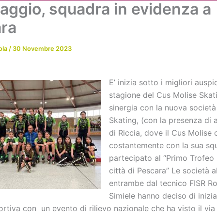
naggio, squadra in evidenza a
Chi siamo
Attività
News
Me
ra
ola
/
30 Novembre 2023
E’ inizia sotto i migliori auspic
stagione del Cus Molise Skati
sinergia con la nuova societ
Skating, (con la presenza di a
di Riccia, dove il Cus Molise
costantemente con la sua squ
partecipato al “Primo Trofeo
città di Pescara” Le società a
entrambe dal tecnico FISR R
Simiele hanno deciso di inizia
rtiva con un evento di rilievo nazionale che ha visto il via 