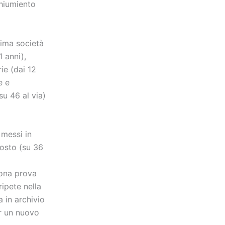
Chiumiento
rima società
 anni),
ie (dai 12
e e
u 46 al via)
 messi in
posto (su 36
uona prova
ripete nella
 in archivio
er un nuovo