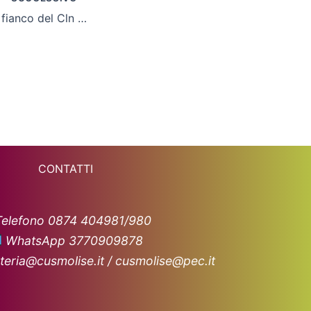
Martino Tartufi al fianco del Cln Cus Molise
CONTATTI
Telefono 0874 404981/980
WhatsApp 3770909878
teria@cusmolise.it / cusmolise@pec.it