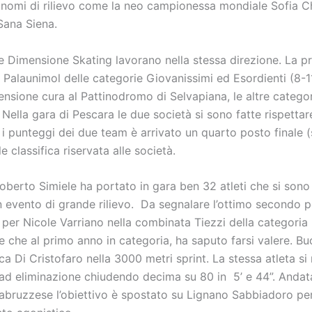
e nomi di rilievo come la neo campionessa mondiale Sofia 
Sana Siena.
e Dimensione Skating lavorano nella stessa direzione. La p
 Palaunimol delle categorie Giovanissimi ed Esordienti (8-11
nsione cura al Pattinodromo di Selvapiana, le altre categor
. Nella gara di Pescara le due società si sono fatte rispettar
punteggi dei due team è arrivato un quarto posto finale (s
e classifica riservata alle società.
oberto Simiele ha portato in gara ben 32 atleti che si sono
n evento di grande rilievo. Da segnalare l’ottimo secondo 
a) per Nicole Varriano nella combinata Tiezzi della categoria
e che al primo anno in categoria, ha saputo farsi valere. B
a Di Cristofaro nella 3000 metri sprint. La stessa atleta si 
ad eliminazione chiudendo decima su 80 in 5’ e 44”. Andata
a abruzzese l’obiettivo è spostato su Lignano Sabbiadoro p