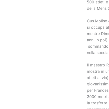
500 atleti 
della Mens 
Cus Molise 
si occupa al
mentre Dime
anni in poi)
sommando i 
nella special
Il maestro R
mostra in u
atleti al vi
giovanissim
per Francesc
3000 metri 
la trasfert