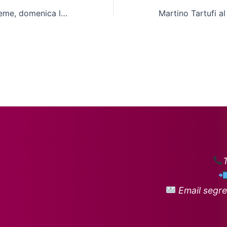
Per crescere insieme, domenica la 2^ edizione
Email segre