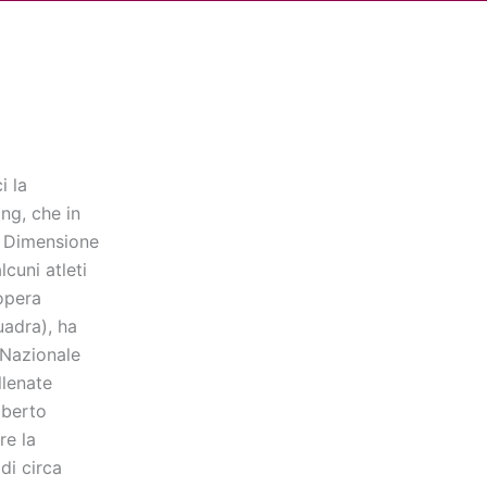
Cerca
dia
Partner
Servizio Civile Universale
i la
ng, che in
à Dimensione
lcuni atleti
 opera
adra), ha
 Nazionale
llenate
oberto
re la
di circa