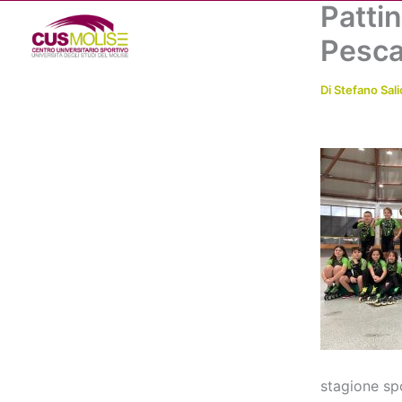
Patti
Vai
al
Pesca
contenuto
Di
Stefano Sali
stagione spo