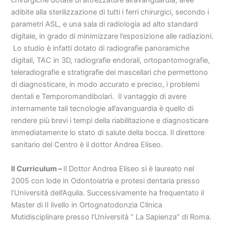
chirurgiche dotate di attrezzature all’avanguardia, aree
adibite alla sterilizzazione di tutti i ferri chirurgici, secondo i
parametri ASL, e una sala di radiologia ad alto standard
digitale, in grado di minimizzare l’esposizione alle radiazioni.
Lo studio è infatti dotato di radiografie panoramiche
digitali, TAC in 3D, radiografie endorali, ortopantomografie,
teleradiografie e stratigrafie dei mascellari che permettono
di diagnosticare, in modo accurato e preciso, i problemi
dentali e Temporomandibolari. Il vantaggio di avere
internamente tali tecnologie all’avanguardia è quello di
rendere più brevi i tempi della riabilitazione e diagnosticare
immediatamente lo stato di salute della bocca. Il direttore
sanitario del Centro è il dottor Andrea Eliseo.
Il Curriculum –
Il Dottor Andrea Eliseo si è laureato nel
2005 con lode in Odontoiatria e protesi dentaria presso
l’Università dell’Aquila. Successivamente ha frequentato il
Master di II livello in Ortognatodonzia Clinica
Mutidisciplinare presso l’Università “ La Sapienza” di Roma.