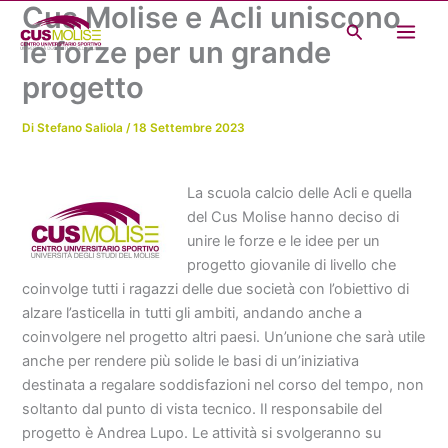
Cus Molise e Acli uniscono
Vai
Cerca
al
le forze per un grande
contenuto
progetto
Di
Stefano Saliola
/
18 Settembre 2023
La scuola calcio delle Acli e quella
del Cus Molise hanno deciso di
unire le forze e le idee per un
progetto giovanile di livello che
coinvolge tutti i ragazzi delle due società con l’obiettivo di
alzare l’asticella in tutti gli ambiti, andando anche a
coinvolgere nel progetto altri paesi. Un’unione che sarà utile
anche per rendere più solide le basi di un’iniziativa
destinata a regalare soddisfazioni nel corso del tempo, non
soltanto dal punto di vista tecnico. Il responsabile del
progetto è Andrea Lupo. Le attività si svolgeranno su