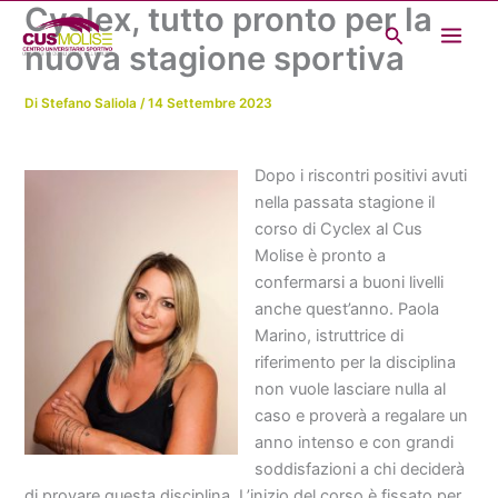
Cyclex, tutto pronto per la
Vai
Cerca
al
nuova stagione sportiva
contenuto
Di
Stefano Saliola
/
14 Settembre 2023
Dopo i riscontri positivi avuti
nella passata stagione il
corso di Cyclex al Cus
Molise è pronto a
confermarsi a buoni livelli
anche quest’anno. Paola
Marino, istruttrice di
riferimento per la disciplina
non vuole lasciare nulla al
caso e proverà a regalare un
anno intenso e con grandi
soddisfazioni a chi deciderà
di provare questa disciplina. L’inizio del corso è fissato per