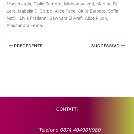
Macchiarola, Giulia Santoro, Melissa Valenti, Martina Di
Lella, Isabella Di Corpo, Alice Pace, Giulia Barbato, Sofia
Natilli, Livia Fratianni, Jawhara El Arafi, Alice Piunn,
Alessandra Felice.
PRECEDENTE
SUCCESSIVO
CONTATTI
Telefono 0874 404981/980