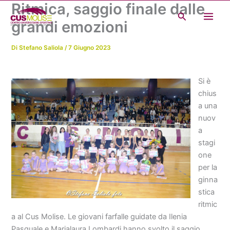
Ritmica, saggio finale dalle
Vai
Cerca
al
grandi emozioni
contenuto
Di
Stefano Saliola
/
7 Giugno 2023
Si è
chius
a una
nuov
a
stagi
one
per la
ginna
stica
ritmic
a al Cus Molise. Le giovani farfalle guidate da Ilenia
Pasquale e Marialaura Lombardi hanno svolto il saggio