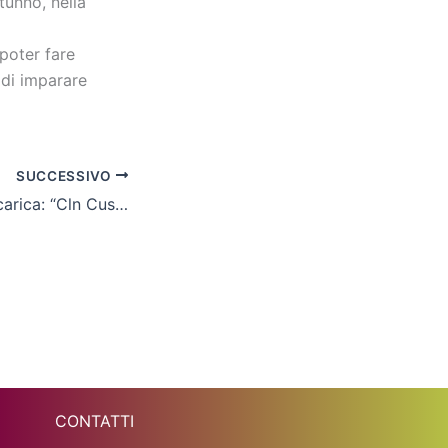
tunno, nella
poter fare
 di imparare
SUCCESSIVO
Oliveira suona la carica: “Cln Cus Molise, un ultimo sforzo”
CONTATTI