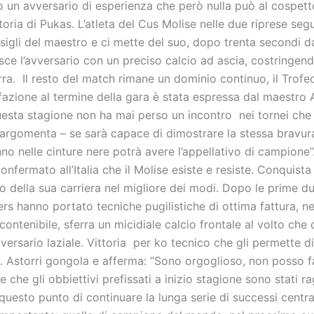
o un avversario di esperienza che però nulla può al cospett
ttoria di Pukas. L’atleta del Cus Molise nelle due riprese segu
nsigli del maestro e ci mette del suo, dopo trenta secondi dal
sce l’avversario con un preciso calcio ad ascia, costringen
rra. Il resto del match rimane un dominio continuo, il Trofeo
azione al termine della gara è stata espressa dal maestro A
uesta stagione non ha mai perso un incontro nei tornei che
 argomenta – se sarà capace di dimostrare la stessa bravura
no nelle cinture nere potrà avere l’appellativo di campione
confermato all’Italia che il Molise esiste e resiste. Conquista
ano della sua carriera nel migliore dei modi. Dopo le prime d
ers hanno portato tecniche pugilistiche di ottima fattura, nell
contenibile, sferra un micidiale calcio frontale al volto che
avversario laziale. Vittoria per ko tecnico che gli permette di
ia. Astorri gongola e afferma: “Sono orgoglioso, non posso 
e che gli obbiettivi prefissati a inizio stagione sono stati ra
questo punto di continuare la lunga serie di successi cent