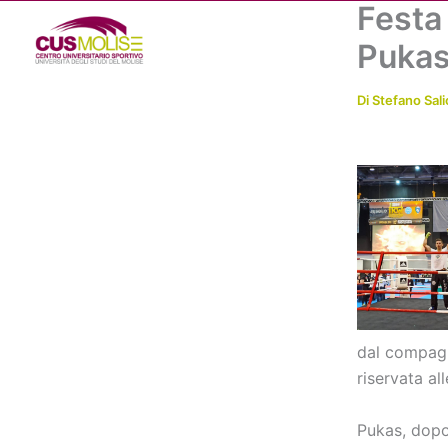
Festa
Vai
al
Puka
contenuto
Di
Stefano Sali
dal compagn
riservata al
Pukas, dopo