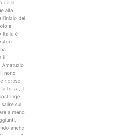
o della
e alla
l’inizio del
dolo a
 Italia è
storri:
 ha
 il
”. Amatuzio
 il nono
ue riprese
a terza, il
 costringe
 salire sul
fare a meno
ggiunti,
rando anche