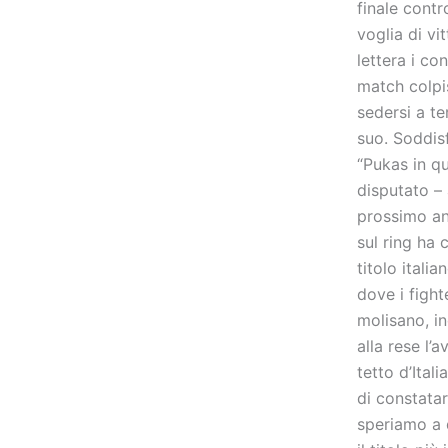
finale contr
voglia di vi
lettera i co
match colpi
sedersi a te
suo. Soddisf
“Pukas in q
disputato –
prossimo an
sul ring ha 
titolo itali
dove i fight
molisano, in
alla rese l’
tetto d’Ital
di constatar
speriamo a 