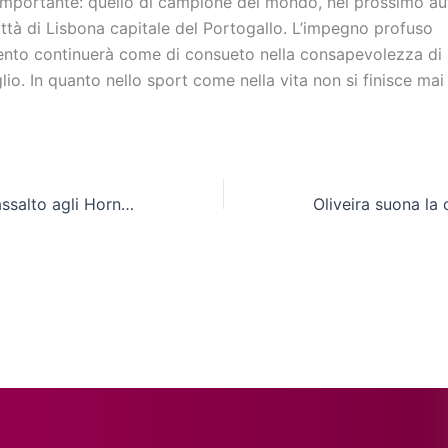
ù importante: quello di campione del mondo, nel prossimo au
ittà di Lisbona capitale del Portogallo. L’impegno profuso
mento continuerà come di consueto nella consapevolezza di 
o. In quanto nello sport come nella vita non si finisce mai
Cln Cus Molise, assalto agli Hornets inseguendo l’A2 élite