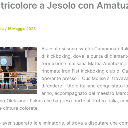
 tricolore a Jesolo con Amatu
Chi siamo
Attività
News
Me
s
ola
/
15 Maggio 2023
A Jesolo si sono svolti i Campionati Ital
di kickboxing, dove la punta di diamant
formazione molisana Mattia Amatuzio, 
rinomata Iron Fist kickboxing club di 
operante presso il Cus Molise si trovav
difendere il titolo italiano conquistato l
anno, accompagnato dal maestro Marco
o Oleksandr Pukas che ha preso parte al Trofeo Italia, co
le cinture colorate.
 aver superato le eliminatorie, si trova a disputare una co