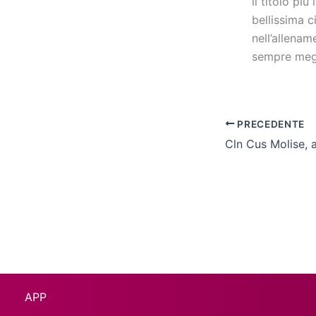
il titolo pi
bellissima c
nell’allena
sempre megli
PRECEDENTE
APP