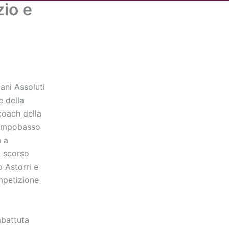
zio e
Cerca
dia
Partner
Servizio Civile Universale
iani Assoluti
e della
coach della
Campobasso
a a
o scorso
 Astorri e
mpetizione
mbattuta