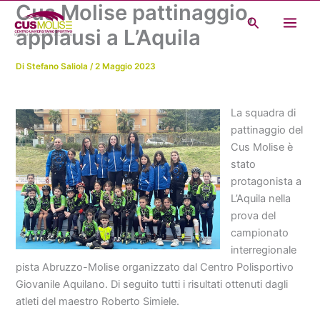
Cus Molise pattinaggio,
Vai
Cerca
al
applausi a L’Aquila
contenuto
Di
Stefano Saliola
/
2 Maggio 2023
La squadra di
pattinaggio del
Cus Molise è
stato
protagonista a
L’Aquila nella
prova del
campionato
interregionale
pista Abruzzo-Molise organizzato dal Centro Polisportivo
Giovanile Aquilano. Di seguito tutti i risultati ottenuti dagli
atleti del maestro Roberto Simiele.