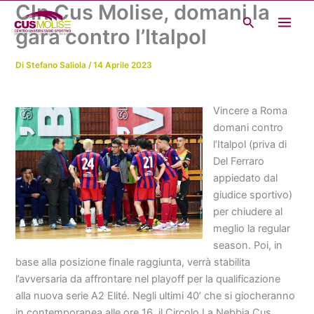
Cln Cus Molise, domani la
Vai
Cerca
al
gara contro l’Italpol
contenuto
Di
Stefano Saliola
/
14 Aprile 2023
Vincere a Roma
domani contro
l’Italpol (priva di
Del Ferraro
appiedato dal
giudice sportivo)
per chiudere al
meglio la regular
season. Poi, in
base alla posizione finale raggiunta, verrà stabilita
l’avversaria da affrontare nel playoff per la qualificazione
alla nuova serie A2 Elité. Negli ultimi 40’ che si giocheranno
in contemporanea alle ore 16, il Circolo La Nebbia Cus