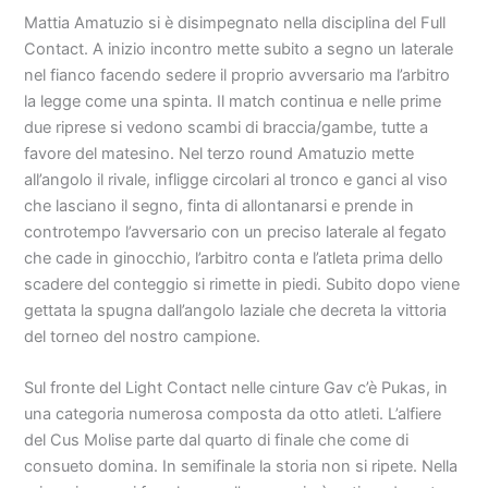
Mattia Amatuzio si è disimpegnato nella disciplina del Full
Contact. A inizio incontro mette subito a segno un laterale
nel fianco facendo sedere il proprio avversario ma l’arbitro
la legge come una spinta. Il match continua e nelle prime
due riprese si vedono scambi di braccia/gambe, tutte a
favore del matesino. Nel terzo round Amatuzio mette
all’angolo il rivale, infligge circolari al tronco e ganci al viso
che lasciano il segno, finta di allontanarsi e prende in
controtempo l’avversario con un preciso laterale al fegato
che cade in ginocchio, l’arbitro conta e l’atleta prima dello
scadere del conteggio si rimette in piedi. Subito dopo viene
gettata la spugna dall’angolo laziale che decreta la vittoria
del torneo del nostro campione.
Sul fronte del Light Contact nelle cinture Gav c’è Pukas, in
una categoria numerosa composta da otto atleti. L’alfiere
del Cus Molise parte dal quarto di finale che come di
consueto domina. In semifinale la storia non si ripete. Nella