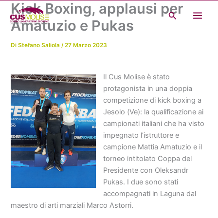
Kick Boxing, applausi per
Vai
Cerca
al
Amatuzio e Pukas
contenuto
Di
Stefano Saliola
/
27 Marzo 2023
Il Cus Molise è stato
protagonista in una doppia
competizione di kick boxing a
Jesolo (Ve): la qualificazione ai
campionati italiani che ha visto
impegnato l’istruttore e
campione Mattia Amatuzio e il
torneo intitolato Coppa del
Presidente con Oleksandr
Pukas. I due sono stati
accompagnati in Laguna dal
maestro di arti marziali Marco Astorri.