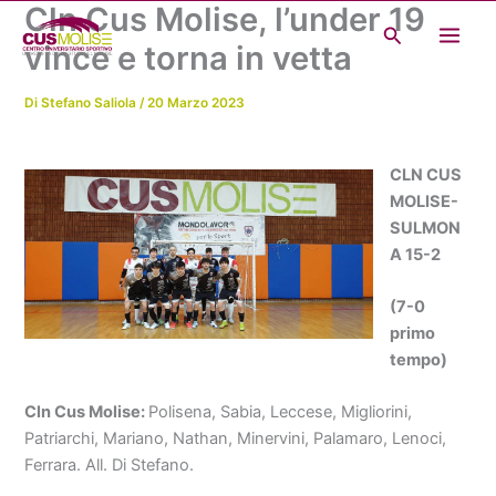
Cln Cus Molise, l’under 19
Vai
Cerca
al
vince e torna in vetta
contenuto
Di
Stefano Saliola
/
20 Marzo 2023
CLN CUS
MOLISE-
SULMON
A 15-2
(7-0
primo
tempo)
Cln Cus Molise:
Polisena, Sabia, Leccese, Migliorini,
Patriarchi, Mariano, Nathan, Minervini, Palamaro, Lenoci,
Ferrara. All. Di Stefano.