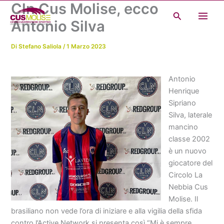
Cln Cus Molise, ecco
Vai
Cerca
al
Antonio Silva
contenuto
Di
Stefano Saliola
/
1 Marzo 2023
Antonio
Henrique
Sipriano
Silva, laterale
mancino
classe 2002
è un nuovo
giocatore del
Circolo La
Nebbia Cus
Molise. Il
brasiliano non vede l’ora di iniziare e alla vigilia della sfida
contro l’Active Network si presenta così.“Mi è sempre