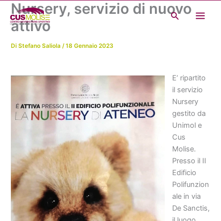
Nursery, servizio di nuovo
Vai
Cerca
al
attivo
contenuto
Di
Stefano Saliola
/
18 Gennaio 2023
E’ ripartito
il servizio
Nursery
gestito da
Unimol e
Cus
Molise.
Presso il II
Edificio
Polifunzion
ale in via
De Sanctis,
il luogo