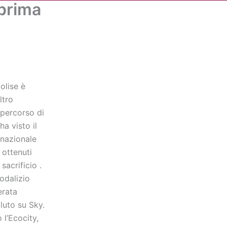
 prima
Cerca
dia
Partner
Servizio Civile Universale
olise è
ltro
 percorso di
ha visto il
a nazionale
i ottenuti
sacrificio .
odalizio
erata
luto su Sky.
 l’Ecocity,