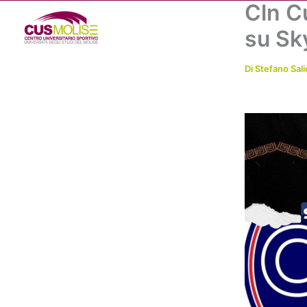
Cln Cu
Vai
al
su Sk
contenuto
Di
Stefano Sali