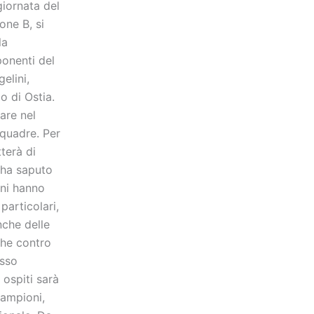
giornata del
one B, si
la
ponenti del
elini,
o di Ostia.
are nel
squadre. Per
terà di
 ha saputo
ani hanno
particolari,
nche delle
che contro
esso
 ospiti sarà
campioni,