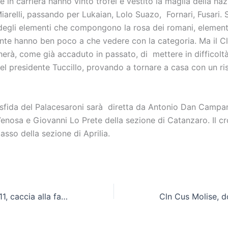
e in carriera hanno vinto trofei e vestito la maglia della na
arelli, passando per Lukaian, Lolo Suazo, Fornari, Fusari. 
 degli elementi che compongono la rosa dei romani, element
nte hanno ben poco a che vedere con la categoria. Ma il C
erà, come già accaduto in passato, di mettere in difficoltà
el presidente Tuccillo, provando a tornare a casa con un ri
sfida del Palacesaroni sarà diretta da Antonio Dan Campan
Venosa e Giovanni Lo Prete della sezione di Catanzaro. Il c
asso della sezione di Aprilia.
Futsal e calcio a 11, caccia alla fase finale dei Cnu