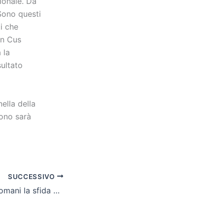
zionale. Da
Sono questi
i che
ln Cus
 la
sultato
ella della
rono sarà
SUCCESSIVO
Cln Cus Molise, domani la sfida di Genzano su Sky