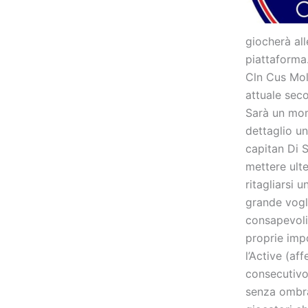
giocherà all
piattaforma
Cln Cus Moli
attuale seco
Sarà un mom
dettaglio un
capitan Di 
mettere ult
ritagliarsi 
grande vogli
consapevoli 
proprie impo
l’Active (af
consecutivo,
senza ombra