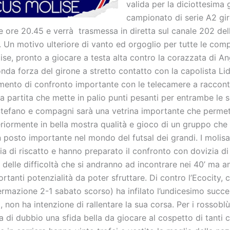
valida per la diciottesima 
campionato di serie A2 gir
e ore 20.45 e verrà trasmessa in diretta sul canale 202 del
. Un motivo ulteriore di vanto ed orgoglio per tutte le com
se, pronto a giocare a testa alta contro la corazzata di Ang
nda forza del girone a stretto contatto con la capolista Lid
ento di confronto importante con le telecamere a raccont
a partita che mette in palio punti pesanti per entrambe le 
Stefano e compagni sarà una vetrina importante che permet
eriormente in bella mostra qualità e gioco di un gruppo che
un posto importante nel mondo del futsal dei grandi. I molis
a di riscatto e hanno preparato il confronto con dovizia di 
delle difficoltà che si andranno ad incontrare nei 40’ ma a
rtanti potenzialità da poter sfruttare. Di contro l’Ecocity, 
fermazione 2-1 sabato scorso) ha infilato l’undicesimo succ
 non ha intenzione di rallentare la sua corsa. Per i rossoblù
 di dubbio una sfida bella da giocare al cospetto di tanti 