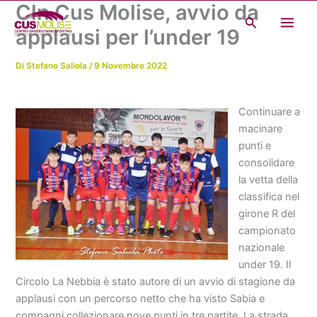
Cln Cus Molise, avvio da
Vai
Cerca
al
applausi per l’under 19
contenuto
Di
Stefano Saliola
/
9 Novembre 2022
Continuare a
macinare
punti e
consolidare
la vetta della
classifica nel
girone R del
campionato
nazionale
under 19. Il
Circolo La Nebbia è stato autore di un avvio di stagione da
applausi con un percorso netto che ha visto Sabia e
compagni collezionare nove punti in tre partite. La strada