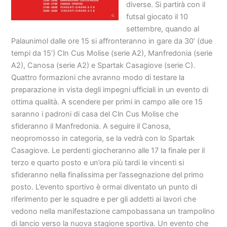
diverse. Si partirà con il
futsal giocato il 10
settembre, quando al
Palaunimol dalle ore 15 si affronteranno in gare da 30’ (due
tempi da 15’) Cln Cus Molise (serie A2), Manfredonia (serie
A2), Canosa (serie A2) e Spartak Casagiove (serie C).
Quattro formazioni che avranno modo di testare la
preparazione in vista degli impegni ufficiali in un evento di
ottima qualità. A scendere per primi in campo alle ore 15
saranno i padroni di casa del Cln Cus Molise che
sfideranno il Manfredonia. A seguire il Canosa,
neopromosso in categoria, se la vedrà con lo Spartak
Casagiove. Le perdenti giocheranno alle 17 la finale per il
terzo e quarto posto e un’ora più tardi le vincenti si
sfideranno nella finalissima per l’assegnazione del primo
posto. L’evento sportivo è ormai diventato un punto di
riferimento per le squadre e per gli addetti ai lavori che
vedono nella manifestazione campobassana un trampolino
di lancio verso la nuova stagione sportiva. Un evento che