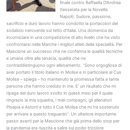
finale contro Raffaella D’Andrea
(tesserata per la Novellis
Napoli). Sudore, passione,
sacrificio e duro lavoro hanno condotto la portacolori del
sodalizio neroverde sul tetto d’Italia. Una domenica da
incorniciare in una competizione di alto livello che ha visto
confrontarsi nelle Marche i migliori atleti della specialità. Per
Mascione un successo che ne conferma le qualità tecniche
e umane oltre alla tenacia, qualità che ne
contraddistinguono ogni allenamento. “Sono orgogliosa di
aver portato il titolo italiano in Molise e in particolare al Cus
Molise – spiega – ho mantenuto la promessa fatta a tante
persone che hanno creduto in me. E’ un risultato che mi
ripaga del duro lavoro svolto in questi mesi per il quale
ringrazio la mia squadra, i miei compagni, gli allenatori
Pisapia e Astorri e tutto il Cus Molise che mi ha sostenuto
per arrivare a questo traguardo”. Un ulteriore importante
passo avanti per la Mascione che già prima dello stop per
la pandemia era riuscita a salire sul podio tricolore