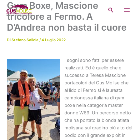
Gym Boxe, Mascione
Vai
Cerca
al
tricolore a Fermo. A
contenuto
D’Andrea non basta il cuore
Di
Stefano Saliola
/
4 Luglio 2022
I sogni sono fatti per essere
realizzati. Ed è quello che è
successo a Teresa Mascione
portacolori del Cus Molise che
al lido di Fermo si è laureata
campionessa italiana di gym
boxe nella categoria master
donne W69. Un percorso netto
che ha portato la bionda atleta
molisana sul gradino più alto del
podio con il grande exploit in