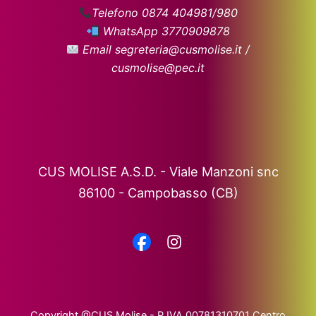
Telefono 0874 404981/980
WhatsApp 3770909878
Email segreteria@cusmolise.it /
cusmolise@pec.it
CUS MOLISE A.S.D. - Viale Manzoni snc
86100 - Campobasso (CB)
Copyright @CUS Molise - P.IVA 00781310701 Centro