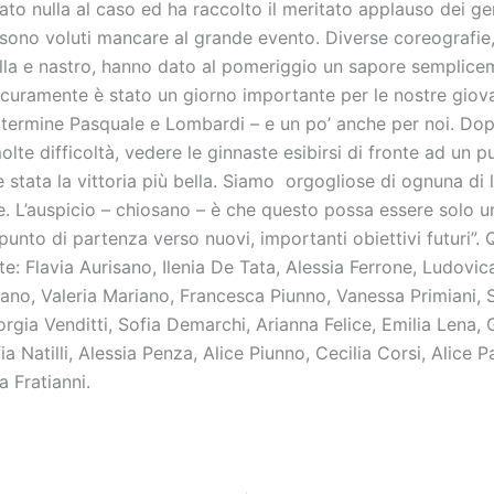
ato nulla al caso ed ha raccolto il meritato applauso dei gen
sono voluti mancare al grande evento. Diverse coreografie,
lla e nastro, hanno dato al pomeriggio un sapore semplice
icuramente è stato un giorno importante per le nostre giova
 termine Pasquale e Lombardi – e un po’ anche per noi. Do
molte difficoltà, vedere le ginnaste esibirsi di fronte ad un p
è stata la vittoria più bella. Siamo orgogliose di ognuna di 
ie. L’auspicio – chiosano – è che questo possa essere solo 
unto di partenza verso nuovi, importanti obiettivi futuri”. 
te: Flavia Aurisano, Ilenia De Tata, Alessia Ferrone, Ludovi
ano, Valeria Mariano, Francesca Piunno, Vanessa Primiani, S
rgia Venditti, Sofia Demarchi, Arianna Felice, Emilia Lena, G
a Natilli, Alessia Penza, Alice Piunno, Cecilia Corsi, Alice P
ia Fratianni.