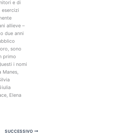
itori e di
 esercizi
mente
ni allieve –
po due anni
ubblico
loro, sono
un primo
Questi i nomi
ca Manes,
ilvia
iulia
ace, Elena
SUCCESSIVO