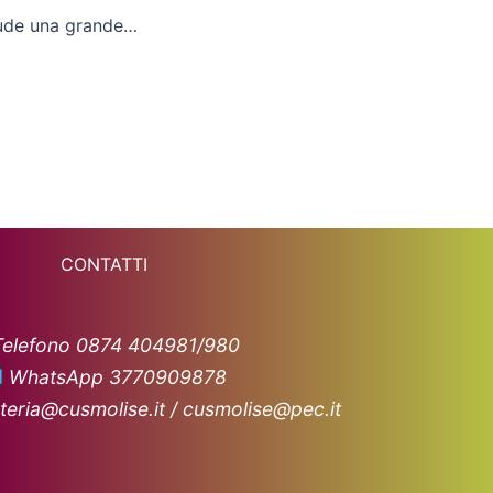
A Cremona si chiude una grande stagione per il pattinaggio
CONTATTI
Telefono 0874 404981/980
WhatsApp 3770909878
teria@cusmolise.it / cusmolise@pec.it