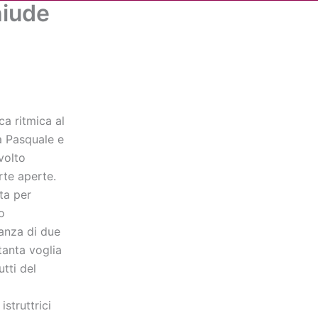
hiude
Cerca
dia
Partner
Servizio Civile Universale
ica ritmica al
ia Pasquale e
volto
rte aperte.
ta per
o
tanza di due
tanta voglia
utti del
struttrici