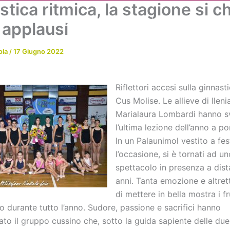
tica ritmica, la stagione si c
Chi siamo
Attività
News
Me
i applausi
ola
/
17 Giugno 2022
Riflettori accesi sulla ginnast
Cus Molise. Le allieve di Ilen
Marialaura Lombardi hanno s
l’ultima lezione dell’anno a po
In un Palaunimol vestito a fes
l’occasione, si è tornati ad un
spettacolo in presenza a dis
anni. Tanta emozione e altret
di mettere in bella mostra i fr
o durante tutto l’anno. Sudore, passione e sacrifici hanno
 il gruppo cussino che, sotto la guida sapiente delle due i