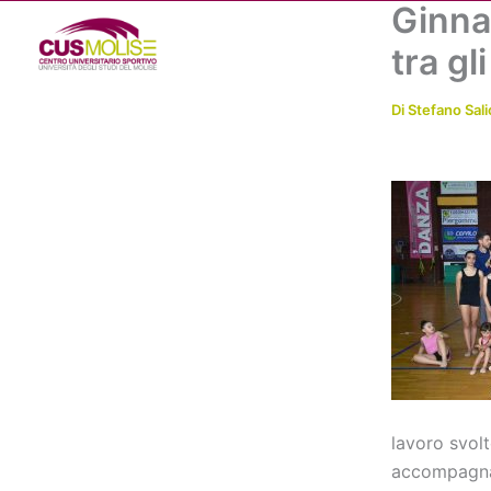
Ginnas
Vai
al
tra gl
contenuto
Di
Stefano Sali
lavoro svolt
accompagnato