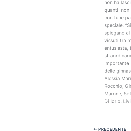
non ha lasci
quanti non 
con fune pa
speciale. “S
spiegano al
vissuti tra 
entusiasta, 
straordinar
importante p
delle ginnas
Alessia Mari
Rocchio, Gio
Marone, Sofi
Di Iorio, Liv
PRECEDENTE