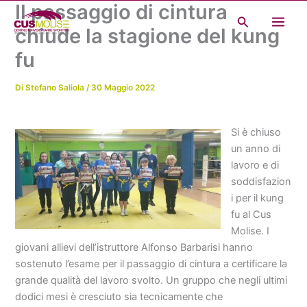
Il passaggio di cintura
Vai
Cerca
al
chiude la stagione del kung
contenuto
fu
Di
Stefano Saliola
/
30 Maggio 2022
Si è chiuso
un anno di
lavoro e di
soddisfazion
i per il kung
fu al Cus
Molise. I
giovani allievi dell’istruttore Alfonso Barbarisi hanno
sostenuto l’esame per il passaggio di cintura a certificare la
grande qualità del lavoro svolto. Un gruppo che negli ultimi
dodici mesi è cresciuto sia tecnicamente che