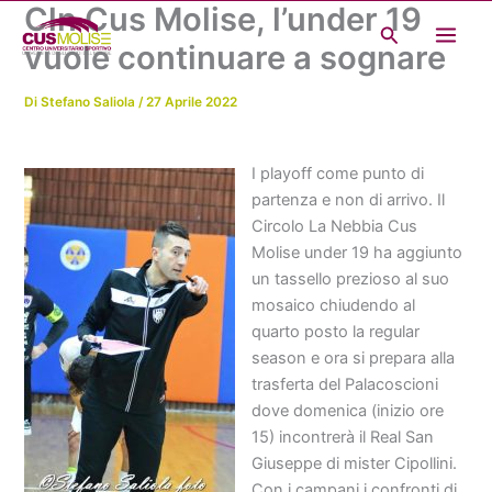
Cln Cus Molise, l’under 19
Vai
Cerca
al
vuole continuare a sognare
contenuto
Di
Stefano Saliola
/
27 Aprile 2022
I playoff come punto di
partenza e non di arrivo. Il
Circolo La Nebbia Cus
Molise under 19 ha aggiunto
un tassello prezioso al suo
mosaico chiudendo al
quarto posto la regular
season e ora si prepara alla
trasferta del Palacoscioni
dove domenica (inizio ore
15) incontrerà il Real San
Giuseppe di mister Cipollini.
Con i campani i confronti di