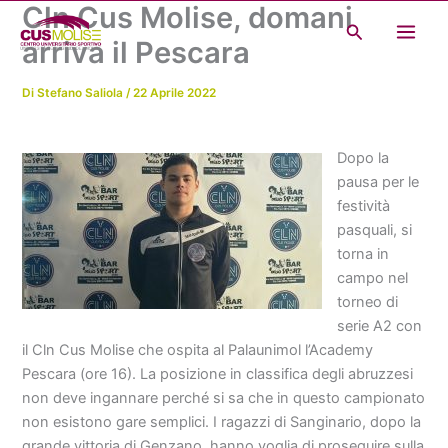
Cln Cus Molise, domani
Vai
Cerca
al
arriva il Pescara
contenuto
Di
Stefano Saliola
/
22 Aprile 2022
Dopo la
pausa per le
festività
pasquali, si
torna in
campo nel
torneo di
serie A2 con
il Cln Cus Molise che ospita al Palaunimol l’Academy
Pescara (ore 16). La posizione in classifica degli abruzzesi
non deve ingannare perché si sa che in questo campionato
non esistono gare semplici. I ragazzi di Sanginario, dopo la
grande vittoria di Genzano, hanno voglia di proseguire sulla