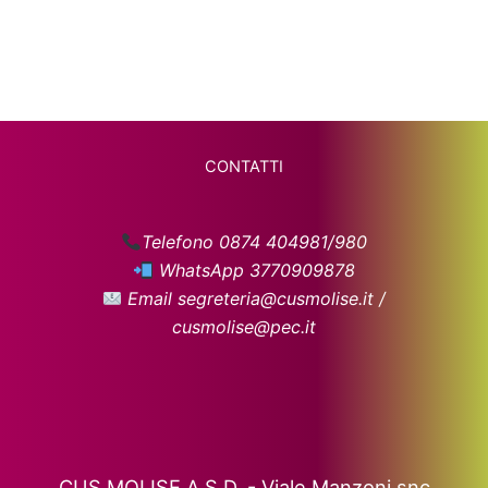
CONTATTI
Telefono 0874 404981/980
WhatsApp 3770909878
Email segreteria@cusmolise.it /
cusmolise@pec.it
CUS MOLISE A.S.D. - Viale Manzoni snc