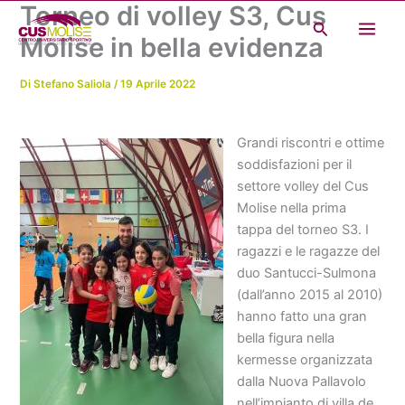
Torneo di volley S3, Cus
Vai
Cerca
al
Molise in bella evidenza
contenuto
Di
Stefano Saliola
/
19 Aprile 2022
Grandi riscontri e ottime
soddisfazioni per il
settore volley del Cus
Molise nella prima
tappa del torneo S3. I
ragazzi e le ragazze del
duo Santucci-Sulmona
(dall’anno 2015 al 2010)
hanno fatto una gran
bella figura nella
kermesse organizzata
dalla Nuova Pallavolo
nell’impianto di villa de