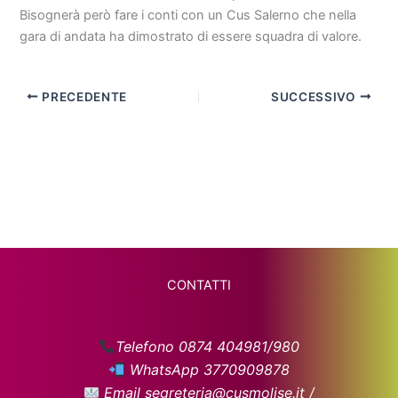
Bisognerà però fare i conti con un Cus Salerno che nella
gara di andata ha dimostrato di essere squadra di valore.
PRECEDENTE
SUCCESSIVO
CONTATTI
Telefono 0874 404981/980
WhatsApp 3770909878
Email segreteria@cusmolise.it /