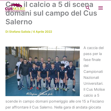
Cnu, il calcio a 5 di scena
Vai
Cerca
al
domani sul campo del Cus
contenuto
Salerno
Di
Stefano Saliola
/
4 Aprile 2022
A caccia del
pass per la
fase finale
dei
Campionati
Nazionali
Universitari.
Il Cus Molise
calcio a 5
scende in campo domani pomeriggio alle ore 15 a Fisciano
per affrontare il Cus Salerno. Nella gara di andata giocata