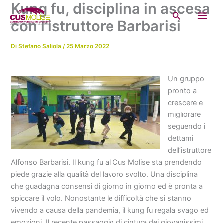
Kung fu, disciplina in ascesa
Vai
Cerca
al
con l’istruttore Barbarisi
contenuto
Di
Stefano Saliola
/
25 Marzo 2022
Un gruppo
pronto a
crescere e
migliorare
seguendo i
dettami
dell’istruttore
Alfonso Barbarisi. Il kung fu al Cus Molise sta prendendo
piede grazie alla qualità del lavoro svolto. Una disciplina
che guadagna consensi di giorno in giorno ed è pronta a
spiccare il volo. Nonostante le difficoltà che si stanno
vivendo a causa della pandemia, il kung fu regala svago ed
emozioni. Il recente passaggio di cintura dei giovanissimi