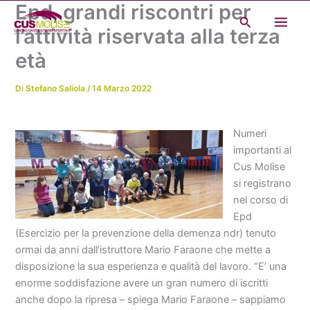
Epd, grandi riscontri per
Vai
Cerca
al
l’attività riservata alla terza
contenuto
età
Di
Stefano Saliola
/
14 Marzo 2022
Numeri
importanti al
Cus Molise
si registrano
nel corso di
Epd
(Esercizio per la prevenzione della demenza ndr) tenuto
ormai da anni dall’istruttore Mario Faraone che mette a
disposizione la sua esperienza e qualità del lavoro. “E’ una
enorme soddisfazione avere un gran numero di iscritti
anche dopo la ripresa – spiega Mario Faraone – sappiamo