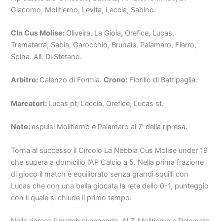
Giacomo, Molitierno, Levita, Leccia, Sabino.
Cln Cus Molise:
Oliveira, La Gioia, Orefice, Lucas,
Trematerra, Sabia, Garocchio, Brunale, Palamaro, Fierro,
Spina. All. Di Stefano.
Arbitro:
Calenzo di Formia.
Crono:
Fiorillo di Battipaglia.
Marcatori:
Lucas pt; Leccia, Orefice, Lucas st.
Note:
espulsi Molitierno e Palamaro al 7’ della ripresa.
Torna al successo il Circolo La Nebbia Cus Molise under 19
che supera a domicilio l’AP Calcio a 5. Nella prima frazione
di gioco il match è equilibrato senza grandi squilli con
Lucas che con una bella giocata la rete dello 0-1, punteggio
con il quale si chiude il primo tempo.
Nella ripresa il match si accende. Al 7’ Molitierno e Palamaro