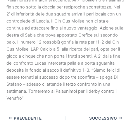
finiscono sotto la doccia per reciproche scorrettezze. Nei
2’ di inferiorità delle due squadre arriva il pari locale con un
contropiede di Leccia. Il Cln Cus Molise non ci sta e
continua ad attaccare fino al nuovo vantaggio. Azione sulla
destra di Sabia che trova appostato Orefice sul secondo
palo. Il numero 12 rossoblù gonfia la rete per l’1-2 del Cln
Cus Molise. L’AP Calcio a 5, alla ricerca del pari, opta per il
gioco a cinque che non porta i frutti sperati. A 2’ dalla fine
del confronto Lucas intercetta palla e a porta sguarnita
deposita in fondo al sacco il definitivo 1-3. “Siamo felici di
essere tornati al successo dopo tre sconfitte – spiega Di
Stefano – adesso ci attende il terzo confronto in una
settimana. Torneremo al Palaunimol per il derby contro il
Venafro”.
PRECEDENTE
SUCCESSIVO