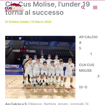
Cln Cus Molise, l’under 19
Vai
Cerca
al
torna al successo
contenuto
Di
Stefano Saliola
/
10 Marzo 2022
AP CALCIO
A
5
1
CLN CUS
MOLISE
3
(0-1)
Ap Calcio a 5:
D’Alessio, Battista, Amato, Iommelli, Di