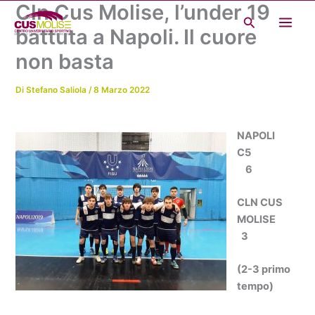
Cln Cus Molise, l’under 19
Vai
Cerca
al
battuta a Napoli. Il cuore
contenuto
non basta
Di
Stefano Saliola
/
8 Marzo 2022
NAPOLI
C5
6
CLN CUS
MOLISE
3
(2-3 primo
tempo)