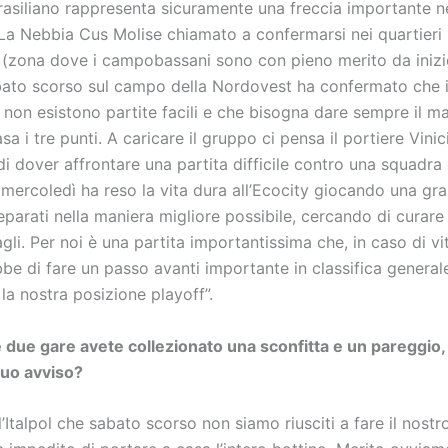
rasiliano rappresenta sicuramente una freccia importante ne
La Nebbia Cus Molise chiamato a confermarsi nei quartieri n
 (zona dove i campobassani sono con pieno merito da inizi
sabato scorso sul campo della Nordovest ha confermato che 
non esistono partite facili e che bisogna dare sempre il m
sa i tre punti. A caricare il gruppo ci pensa il portiere Vinici
i dover affrontare una partita difficile contro una squadra 
mercoledì ha reso la vita dura all’Ecocity giocando una gra
parati nella maniera migliore possibile, cercando di curare 
gli. Per noi è una partita importantissima che, in caso di vit
be di fare un passo avanti importante in classifica general
la nostra posizione playoff”.
e due gare avete collezionato una sconfitta e un pareggio,
tuo avviso?
l’Italpol che sabato scorso non siamo riusciti a fare il nostr