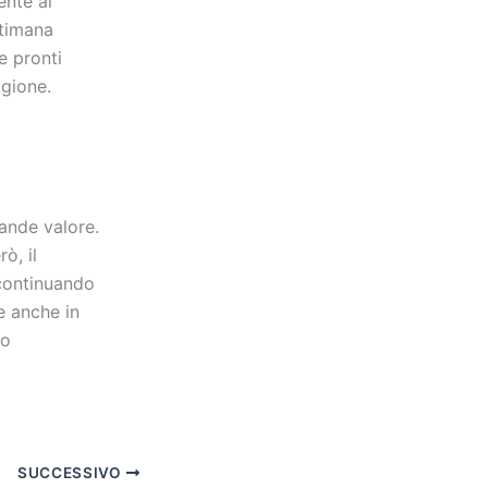
ente ai
ttimana
e pronti
agione.
ande valore.
ò, il
 continuando
e anche in
mo
SUCCESSIVO