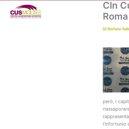
Cln C
Vai
al
Roma
contenuto
Di
Stefano Sali
però, i capi
riassaporare
rappresenta
l’infortunio