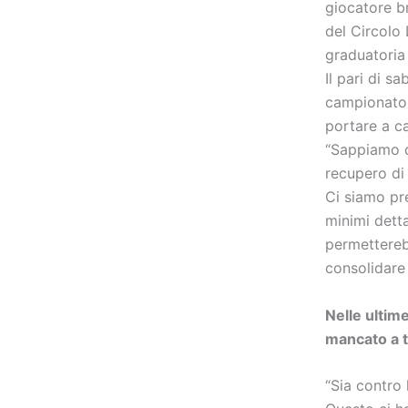
giocatore b
del Circolo 
graduatoria
Il pari di 
campionato 
portare a ca
“Sappiamo d
recupero di 
Ci siamo pre
minimi detta
permettereb
consolidare 
Nelle ultim
mancato a 
“Sia contro 