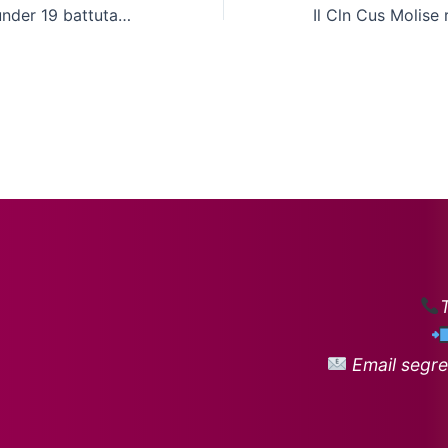
Cln Cus Molise, under 19 battuta dal Benevento
Email segre