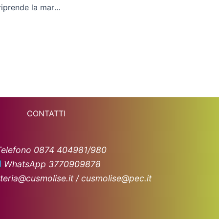
Il Cln Cus Molise riprende la marcia, tris alla Roma
CONTATTI
Telefono 0874 404981/980
WhatsApp 3770909878
teria@cusmolise.it / cusmolise@pec.it