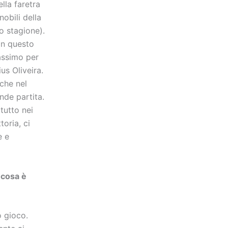
lla faretra
obili della
o stagione).
in questo
assimo per
us Oliveira.
che nel
nde partita.
tutto nei
toria, ci
e e
 cosa è
o gioco.