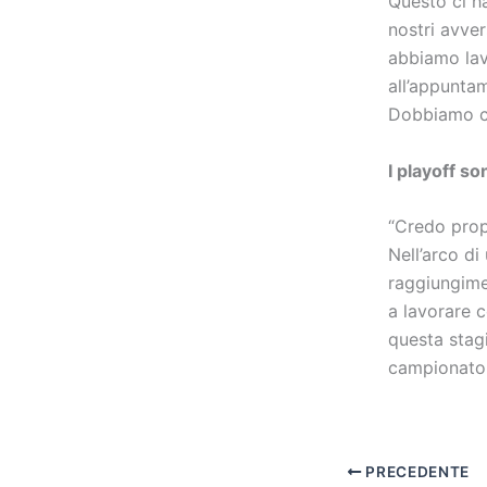
Questo ci ha
nostri avver
abbiamo lav
all’appunta
Dobbiamo ce
I playoff s
“Credo prop
Nell’arco di
raggiungime
a lavorare 
questa stagi
campionato,
PRECEDENTE