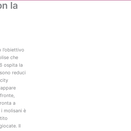
n la
Cerca
dia
Partner
Servizio Civile Universale
 l’obiettivo
lise che
6 ospita la
 sono reduci
city
rappare
fronte,
pronta a
 i molisani è
tito
iocate. Il