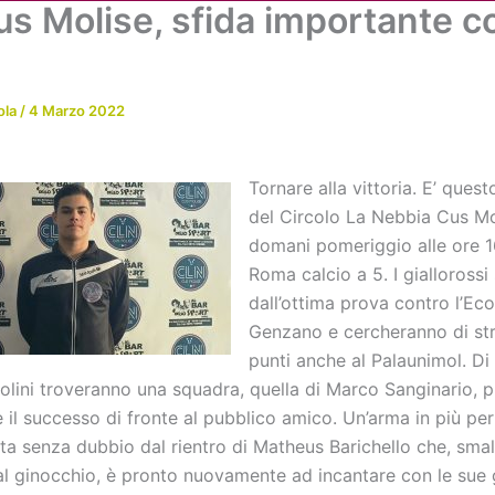
us Molise, sfida importante co
Chi siamo
Attività
News
Me
ola
/
4 Marzo 2022
Tornare alla vittoria. E’ questo
del Circolo La Nebbia Cus Mo
domani pomeriggio alle ore 1
Roma calcio a 5. I giallorossi
dall’ottima prova contro l’Eco
Genzano e cercheranno di st
punti anche al Palaunimol. Di 
tolini troveranno una squadra, quella di Marco Sanginario, 
 il successo di fronte al pubblico amico. Un’arma in più per
ta senza dubbio dal rientro di Matheus Barichello che, smal
 al ginocchio, è pronto nuovamente ad incantare con le sue g