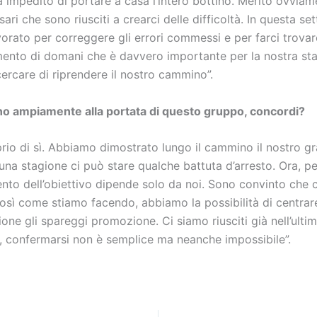
 impedito di portare a casa l’intero bottino. Merito ovviam
sari che sono riusciti a crearci delle difficoltà. In questa se
orato per correggere gli errori commessi e per farci trovar
mento di domani che è davvero importante per la nostra st
rcare di riprendere il nostro cammino”.
ono ampiamente alla portata di questo gruppo, concordi?
rio di sì. Abbiamo dimostrato lungo il cammino il nostro gr
 una stagione ci può stare qualche battuta d’arresto. Ora, per
nto dell’obiettivo dipende solo da noi. Sono convinto che
così come stiamo facendo, abbiamo la possibilità di centrar
one gli spareggi promozione. Ci siamo riusciti già nell’ulti
 confermarsi non è semplice ma neanche impossibile”.