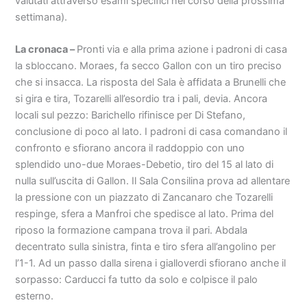
valutati attraverso esami specifici nel corso della prossima
settimana).
La cronaca –
Pronti via e alla prima azione i padroni di casa
la sbloccano. Moraes, fa secco Gallon con un tiro preciso
che si insacca. La risposta del Sala è affidata a Brunelli che
si gira e tira, Tozarelli all’esordio tra i pali, devia. Ancora
locali sul pezzo: Barichello rifinisce per Di Stefano,
conclusione di poco al lato. I padroni di casa comandano il
confronto e sfiorano ancora il raddoppio con uno
splendido uno-due Moraes-Debetio, tiro del 15 al lato di
nulla sull’uscita di Gallon. Il Sala Consilina prova ad allentare
la pressione con un piazzato di Zancanaro che Tozarelli
respinge, sfera a Manfroi che spedisce al lato. Prima del
riposo la formazione campana trova il pari. Abdala
decentrato sulla sinistra, finta e tiro sfera all’angolino per
l’1-1. Ad un passo dalla sirena i gialloverdi sfiorano anche il
sorpasso: Carducci fa tutto da solo e colpisce il palo
esterno.