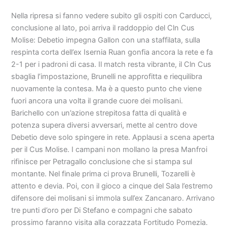
Nella ripresa si fanno vedere subito gli ospiti con Carducci,
conclusione al lato, poi arriva il raddoppio del Cln Cus
Molise: Debetio impegna Gallon con una staffilata, sulla
respinta corta dell’ex Isernia Ruan gonfia ancora la rete e fa
2-1 per i padroni di casa. Il match resta vibrante, il Cln Cus
sbaglia l’impostazione, Brunelli ne approfitta e riequilibra
nuovamente la contesa. Ma è a questo punto che viene
fuori ancora una volta il grande cuore dei molisani.
Barichello con un’azione strepitosa fatta di qualità e
potenza supera diversi avversari, mette al centro dove
Debetio deve solo spingere in rete. Applausi a scena aperta
per il Cus Molise. I campani non mollano la presa Manfroi
rifinisce per Petragallo conclusione che si stampa sul
montante. Nel finale prima ci prova Brunelli, Tozarelli è
attento e devia. Poi, con il gioco a cinque del Sala l’estremo
difensore dei molisani si immola sull’ex Zancanaro. Arrivano
tre punti d’oro per Di Stefano e compagni che sabato
prossimo faranno visita alla corazzata Fortitudo Pomezia.