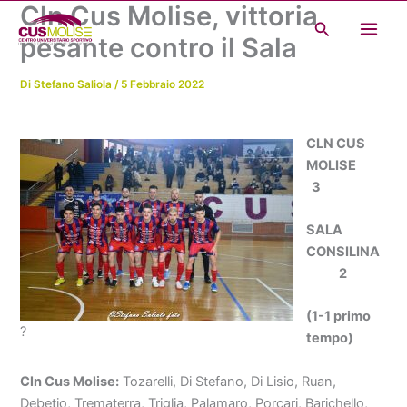
Cln Cus Molise, vittoria
Vai
Cerca
al
pesante contro il Sala
contenuto
Di
Stefano Saliola
/
5 Febbraio 2022
CLN CUS
MOLISE
3
SALA
CONSILINA
2
(1-1 primo
?
tempo)
Cln Cus Molise:
Tozarelli, Di Stefano, Di Lisio, Ruan,
Debetio, Trematerra, Triglia, Palamaro, Porcari, Barichello,