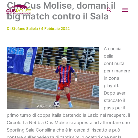
Cln Cus Molise, domani il
Vai
Cerca
al
big match contro il Sala
contenuto
Di
Stefano Saliola
/
4 Febbraio 2022
A caccia
della
continuità
per rimanere
in zona
playoff.
Dopo aver
staccato il
pass per il
primo turno di coppa Italia battendo la Lazio nel recupero, il
Circolo La Nebbia Cus Molise si appresta ad affrontare uno
Sporting Sala Consilina che è in cerca di riscatto e può
contare sull’esperienza di tantissimi giocatori che per la