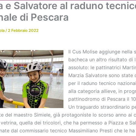
a e Salvatore al raduno tecnic
Chi siamo
Attività
News
Me
nale di Pescara
ola
/
2 Febbraio 2022
Il Cus Molise aggiunge nella s
bacheca un altro risultato di l
assoluto: le pattinatrici Mart
Marzia Salvatore sono state
per il raduno tecnico naziona
alla categoria allieve, in pro
pattinodromo di Pescara il 10
Un traguardo straordinario pe
ete del maestro Simiele, già protagoniste lo scorso anno ai
a vetrina, quella dei tricolori, che ha permesso a Piazza e Sa
onate dal commissario tecnico Massimiliano Presti che le ha