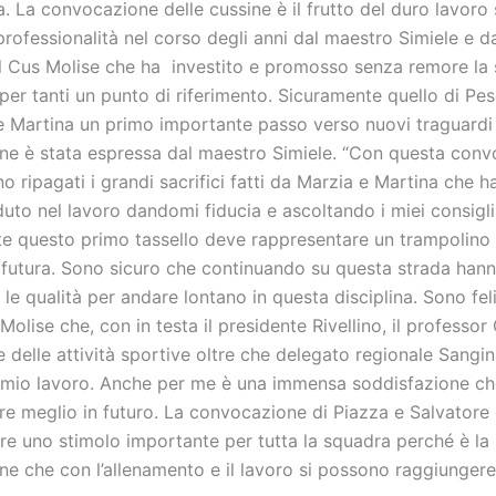
. La convocazione delle cussine è il frutto del duro lavoro
rofessionalità nel corso degli anni dal maestro Simiele e da
el Cus Molise che ha investito e promosso senza remore la s
per tanti un punto di riferimento. Sicuramente quello di Pe
e Martina un primo importante passo verso nuovi traguardi f
ne è stata espressa dal maestro Simiele. “Con questa conv
o ripagati i grandi sacrifici fatti da Marzia e Martina che 
uto nel lavoro dandomi fiducia e ascoltando i miei consigli
e questo primo tassello deve rappresentare un trampolino d
 futura. Sono sicuro che continuando su questa strada hann
e le qualità per andare lontano in questa disciplina. Sono fel
 Molise che, con in testa il presidente Rivellino, il professor 
 delle attività sportive oltre che delegato regionale Sangin
 mio lavoro. Anche per me è una immensa soddisfazione ch
re meglio in futuro. La convocazione di Piazza e Salvatore
re uno stimolo importante per tutta la squadra perché è la
e che con l’allenamento e il lavoro si possono raggiungere 