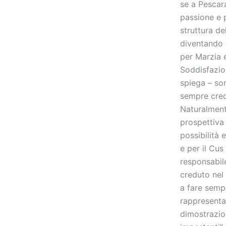
se a Pescara
passione e p
struttura d
diventando 
per Marzia 
Soddisfazio
spiega – son
sempre cred
Naturalment
prospettiva
possibilità 
e per il Cus
responsabile
creduto nel
a fare semp
rappresenta
dimostrazion