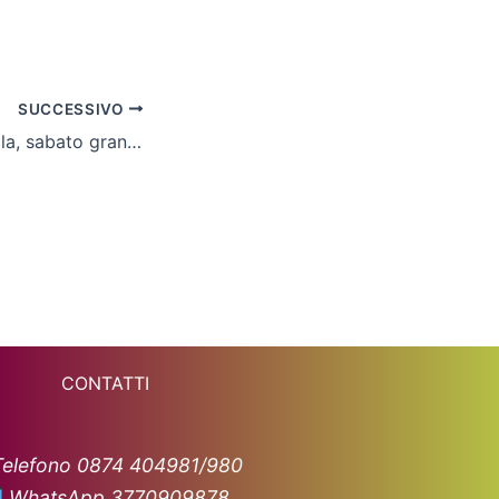
SUCCESSIVO
Fari puntati sul Sala, sabato grande sfida al Palaunimol
CONTATTI
Telefono 0874 404981/980
WhatsApp 3770909878