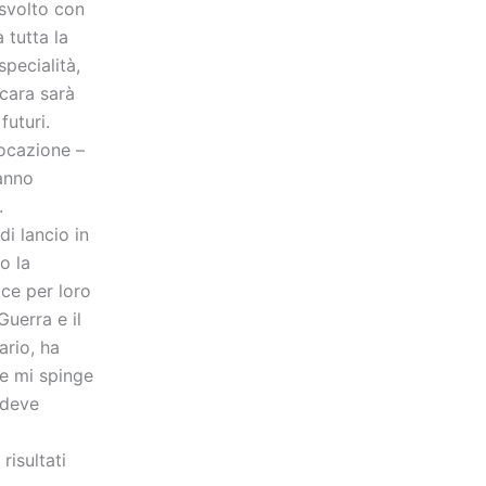
 svolto con
 tutta la
pecialità,
scara sarà
uturi.
ocazione –
hanno
.
i lancio in
o la
ice per loro
Guerra e il
ario, ha
e mi spinge
 deve
risultati