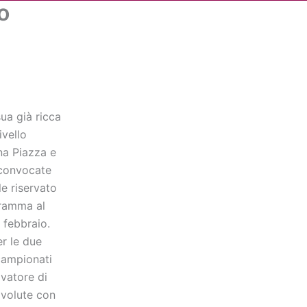
o
Cerca
dia
Partner
Servizio Civile Universale
ua già ricca
ivello
ina Piazza e
 convocate
le riservato
gramma al
 febbraio.
r le due
 campionati
lvatore di
 volute con