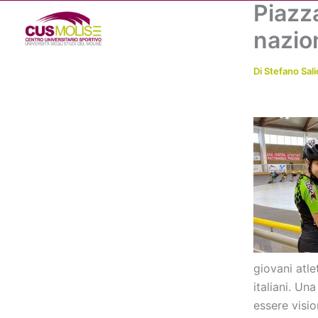
Piazz
Vai
al
nazio
contenuto
Di
Stefano Sali
giovani atl
italiani. Un
essere visi