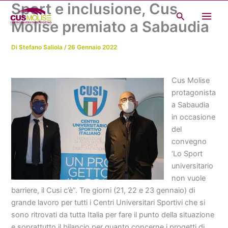
Sport e inclusione, Cus
Vai
Cerca
al
Molise premiato a Sabaudia
contenuto
Di
Stefano Saliola
/
26 Gennaio 2022
Cus Molise
protagonista
a Sabaudia
in occasione
del
convegno
‘Lo Sport
universitario
non vuole
barriere, il Cusi c’è”. Tre giorni (21, 22 e 23 gennaio) di
grande lavoro per tutti i Centri Universitari Sportivi che si
sono ritrovati da tutta Italia per fare il punto della situazione
e soprattutto il bilancio per quanto concerne i progetti di