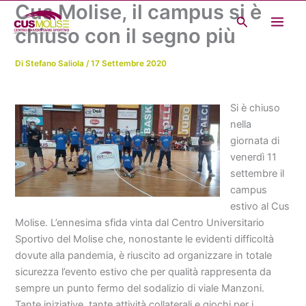
Cus Molise, il campus si è
Vai
Cerca
al
chiuso con il segno più
contenuto
Di
Stefano Saliola
/
17 Settembre 2020
Si è chiuso
nella
giornata di
venerdì 11
settembre il
campus
estivo al Cus
Molise. L’ennesima sfida vinta dal Centro Universitario
Sportivo del Molise che, nonostante le evidenti difficoltà
dovute alla pandemia, è riuscito ad organizzare in totale
sicurezza l’evento estivo che per qualità rappresenta da
sempre un punto fermo del sodalizio di viale Manzoni.
Tante iniziative, tante attività collaterali e giochi per i