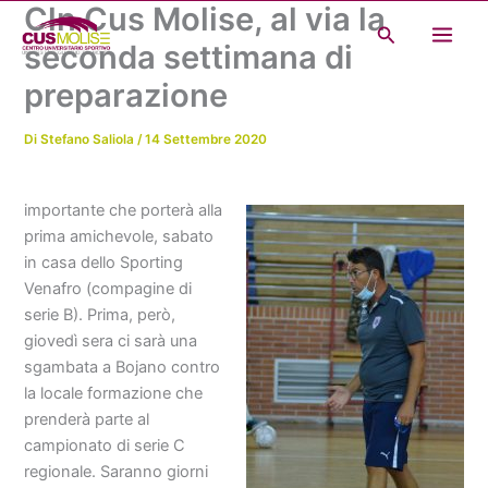
Cln Cus Molise, al via la
Vai
Cerca
al
seconda settimana di
contenuto
preparazione
Di
Stefano Saliola
/
14 Settembre 2020
importante che porterà alla
prima amichevole, sabato
in casa dello Sporting
Venafro (compagine di
serie B). Prima, però,
giovedì sera ci sarà una
sgambata a Bojano contro
la locale formazione che
prenderà parte al
campionato di serie C
regionale. Saranno giorni