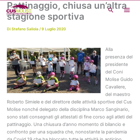
Pattinaggio, chiusa un’altra
Vai
Cerca
al
stagione sportiva
contenuto
Di
Stefano Saliola
/
9 Luglio 2020
Alla
presenza del
presidente
del Coni
Molise Guido
Cavaliere,
del maestro
Roberto Simiele e del direttore delle attività sportive del Cus
Molise nonché delegato della disciplina Marco Sanginario,
sono stati consegnati gli attestati di fine corso agli atleti del
pattinaggio. Una chiusura d’anno momento di bilancio e
confronto per una squadra che, nonostante la pandemia
da Covid 19 che ha bloccato tutte le attività in anticipo