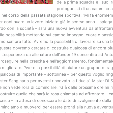
della prima squadra e i suoi r
protagonisti di un cammino a
e nel corso della passata stagione sportiva. “Mi fa enorme
r continuare un lavoro iniziato già lo scorso anno – spiega
rdo con la società – sarà una nuova avventura da affrontare
le possibilità mettendo sul campo impegno, cuore e passi
o sempre fatto. Avremo la possibilità di lavorare su una 
 questa dovremo cercare di costruire qualcosa di ancora più
 L’esperienza da allenatore dell’under 19 consentirà ad Ant
proseguire nella crescita e nell’aggiornamento, fondamental
 migliorare. “Avere la possibilità di aiutare un gruppo di ra
ualcosa di importante – sottolinea – per questo voglio ring
ster Sanginario per avermi rinnovato la fiducia”. Mister Di 
e non vede l’ora di cominciare. “Già dalle prossime ore mi 
ostruire quella che sarà la rosa chiamata ad affrontare il 
ecnico – in attesa di conoscere le date di svolgimento della
ominciamo a muoverci per essere pronti alla nuova avvent