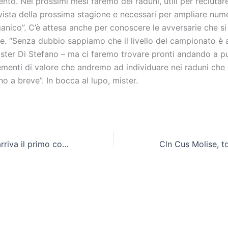
nto. Nei prossimi mesi faremo dei raduni, utili per reclutar
 vista della prossima stagione e necessari per ampliare nu
ganico”. C’è attesa anche per conoscere le avversarie che s
e. “Senza dubbio sappiamo che il livello del campionato è a
ster Di Stefano – ma ci faremo trovare pronti andando a pu
ementi di valore che andremo ad individuare nei raduni che
 a breve”. In bocca al lupo, mister.
Cln Cus Molise, arriva il primo colpo: firma Leo Melfi