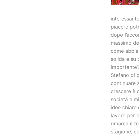
interessant
piacere pote
dopo l’acco
massimo del
come abbiam
solida e su
importante”.
Stefano di 
continuare a
crescere è q
società e mi
idee chiare 
lavoro per c
rimarca il t
stagione, c