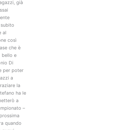
agazzi, già
ssai
mente
 subito
 al
one così
base che è
 bello e
onio Di
e per poter
gazzi a
raziare la
Stefano ha le
metterò a
campionato –
 prossima
ura quando