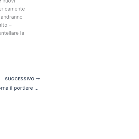
e nuovi
mericamente
i andranno
lto –
ntellare la
SUCCESSIVO
Cln Cus Molise, torna il portiere Diego Roman