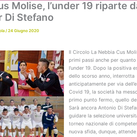
s Molise, l’under 19 riparte d
Chi siamo
Attività
News
Me
r Di Stefano
ola
/
24 Giugno 2020
Il Circolo La Nebbia Cus Mol
primi passi anche per quant
l’under 19. Dopo la positiva 
dello scorso anno, interrotta
anticipatamente per via dell’
Covid 19, la società ha messo
primo punto fermo, quello dell
Sarà ancora Antonio Di Stefa
guidare la selezione universit
torneo nazionale di compete
nuova sfida, dunque, attende 