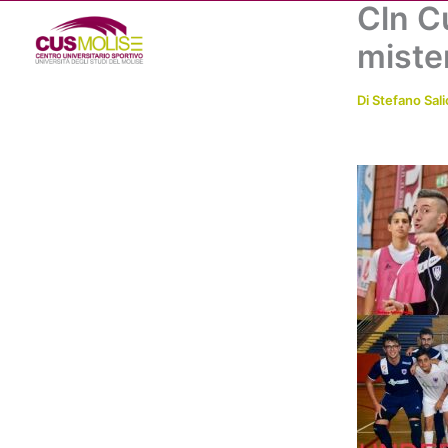
Cln Cu
Vai
al
miste
contenuto
Di
Stefano Sali