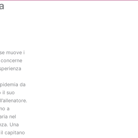
a
Cerca
dia
Partner
Servizio Civile Universale
ise muove i
o concerne
esperienza
epidemia da
 il suo
’allenatore.
no a
aria nel
nza. Una
il capitano