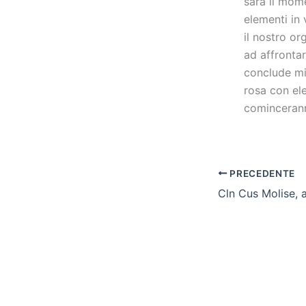
sarà il mome
elementi in
il nostro or
ad affrontar
conclude mi
rosa con el
cominceranno
PRECEDENTE